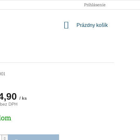
OBCHODNÉ PODMIENKY
PODMIENKY OCHRANY OSOBNÝCH
Prihlásenie
NÁKUPNÝ
Prázdny košík
KOŠÍK
001
4,90
/ ks
 bez DPH
ová
dom