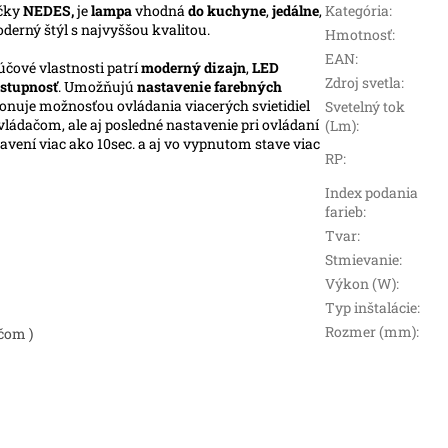
čky
NEDES,
je
lampa
vhodná
do kuchyne
,
jedálne
,
Kategória
:
oderný štýl s najvyššou kvalitou.
Hmotnosť
:
EAN
:
účové vlastnosti patrí
moderný dizajn
,
LED
Zdroj svetla
:
stupnosť
. Umožňujú
nastavenie farebných
ponuje možnosťou ovládania viacerých svietidiel
Svetelný tok
ládačom, ale aj posledné nastavenie pri ovládaní
(Lm)
:
vení viac ako 10sec. a aj vo vypnutom stave viac
RP
:
Index podania
farieb
:
Tvar
:
Stmievanie
:
Výkon (W)
:
Typ inštalácie
:
Rozmer (mm)
:
čom )