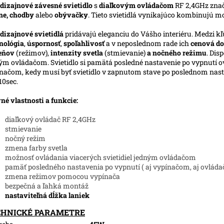
dizajnové závesné svietidlo
s
diaľkovým ovládačom
RF 2,4GHz zna
ne, chodby
alebo
obývačky
. Tieto svietidlá vynikajúco kombinujú m
dizajnové svietidlá
pridávajú eleganciu do Vášho interiéru. Medzi kľ
nológia
,
úspornosť
,
spoľahlivosť
a v neposlednom rade ich
cenová do
ieňov
(režimov),
intenzity svetla
(stmievanie)
a nočného režimu
. Dis
ým ovládačom. Svietidlo si pamätá posledné nastavenie po vypnutí ov
načom, kedy musí byť svietidlo v zapnutom stave po poslednom nasta
10sec.
né vlastnosti a funkcie:
diaľkový ovládač RF 2,4GHz
stmievanie
nočný režim
zmena farby svetla
možnosť ovládania viacerých svietidiel jedným ovládačom
pamäť posledného nastavenia po vypnutí ( aj vypínačom, aj ovláda
zmena režimov pomocou vypínača
bezpečná a ľahká montáž
nastaviteľná dĺžka laniek
CHNICKÉ PARAMETRE