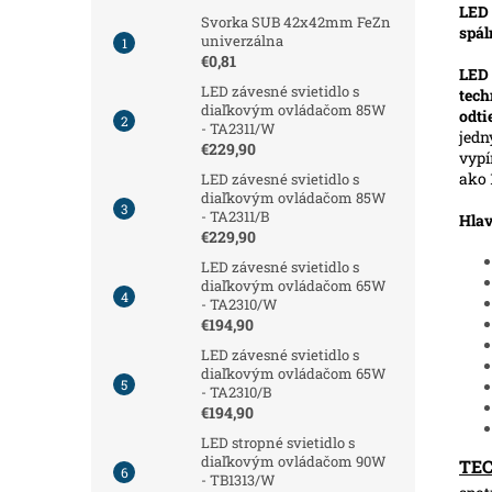
LED 
Svorka SUB 42x42mm FeZn
spál
univerzálna
€0,81
LED
LED závesné svietidlo s
tech
diaľkovým ovládačom 85W
odt
- TA2311/W
jedn
€229,90
vypí
ako 
LED závesné svietidlo s
diaľkovým ovládačom 85W
- TA2311/B
Hlav
€229,90
LED závesné svietidlo s
diaľkovým ovládačom 65W
- TA2310/W
€194,90
LED závesné svietidlo s
diaľkovým ovládačom 65W
- TA2310/B
€194,90
LED stropné svietidlo s
diaľkovým ovládačom 90W
TE
- TB1313/W