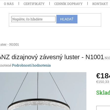
O NÁS
CERTIFIKÁTY
CENNÍK DOPRAVY
KONTAKT
HĽADAŤ
ster - N1001
NZ dizajnový závesný luster - N1001
N1
rné
notené
Podrobnosti hodnotenia
enie
€18
tu
€150,33
Jednotk
Skla
cena:
iek.