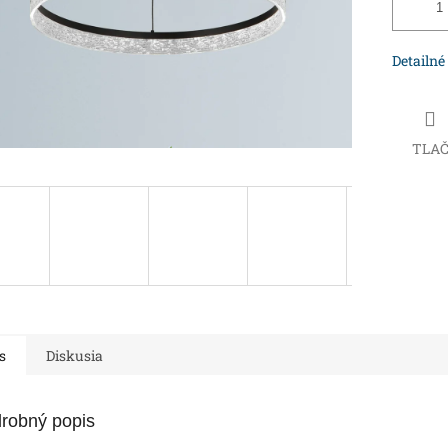
Detailné
TLA
s
Diskusia
robný popis