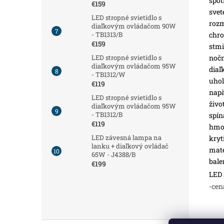
spot
€159
svet
LED stropné svietidlo s
roz
diaľkovým ovládačom 90W
chro
- TB1313/B
€159
stmi
nočn
LED stropné svietidlo s
diaľkovým ovládačom 95W
diaľ
- TB1312/W
uhol
€119
napä
LED stropné svietidlo s
živo
diaľkovým ovládačom 95W
- TB1312/B
spín
€119
hmot
LED závesná lampa na
kryt
lanku + diaľkový ovládač
mate
65W - J4388/B
bale
€199
LED 
-cen