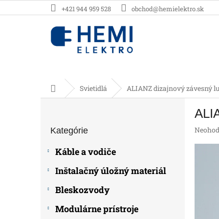
Prejsť
+421 944 959 528
obchod@hemielektro.sk
na
obsah
Domov
Svietidlá
ALIANZ dizajnový závesný lu
B
ALIA
o
Preskočiť
č
Prieme
Neohod
Kategórie
kategórie
n
hodnot
ý
produk
Káble a vodiče
p
je
0,0
a
Inštalačný úložný materiál
z
n
5
e
Bleskozvody
hviezdič
l
Modulárne prístroje