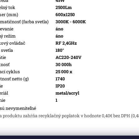
reba
45W
elný tok
2500Lm
mer (mm)
600x1250
matičnosť (farba svetla)
3000K - 6000K
evanie
áno
ý režim
áno
kový ovládač
RF 2,4GHz
 svetla
180°
tie
AC220-240V
tnosť
30 000h
ací cyklus
25 000 x
nosť netto (g)
1740
ie
IP20
riál
metal/acryl
nie
1
sú nevymeniteľné
a produktu zahŕňa recyklačný poplatok v hodnote 0,40€ bez DPH (0,4