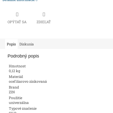
OPÝTAŤ SA
ZDIEĽAŤ
Popis
Diskusia
Podrobný popis
Hmotnost
0,12 kg
Materiál
oceľ žiarovo zinkovaná
Brand
ZIN
Použitie
univerzálna
Typové značenie