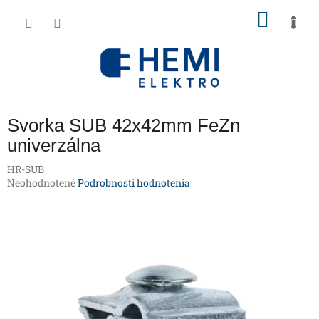
Prejsť
NÁKU
na
obsah
KOŠÍK
Svorka SUB 42x42mm FeZn
univerzálna
HR-SUB
Priemerné
Neohodnotené
Podrobnosti hodnotenia
hodnotenie
produktu
je
0,0
z
5
hviezdičiek.