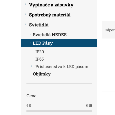
Vypínače a zásuvky
Spotrebný materiál
R
Svietidlá
a
Odpo
Svietidlá NEDES
d
e
LED Pásy
V
n
IP20
ý
i
p
e
IP65
i
p
Príslušenstvo k LED pásom
s
r
Objímky
p
o
r
d
o
u
d
k
Cena
u
t
k
o
€
0
€
15
t
v
o