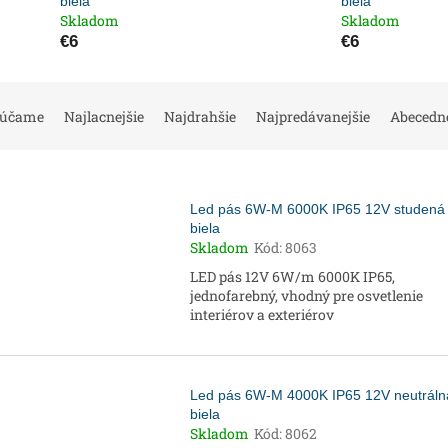
biela
biela
Skladom
Skladom
€6
€6
rúčame
Najlacnejšie
Najdrahšie
Najpredávanejšie
Abecedn
Led pás 6W-M 6000K IP65 12V studená
biela
Skladom
Kód:
8063
LED pás 12V 6W/m 6000K IP65,
jednofarebný, vhodný pre osvetlenie
interiérov a exteriérov
Led pás 6W-M 4000K IP65 12V neutráln
biela
Skladom
Kód:
8062