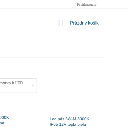
OBCHODNÉ PODMIENKY
PODMIENKY OCHRANY OSOBNÝCH
Prihlásenie
NÁKUPNÝ
Prázdny košík
KOŠÍK
enstvo k LED
4000K
Led pás 6W-M 3000K
lna
IP65 12V teplá biela