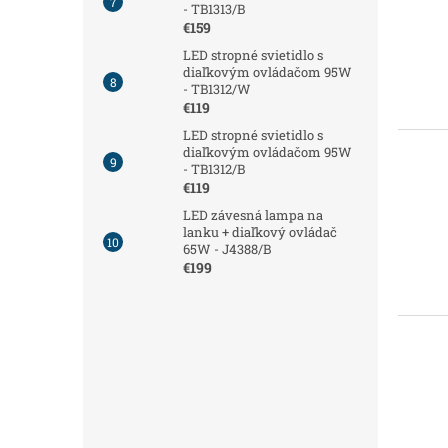
- TB1313/B
€159
LED stropné svietidlo s
diaľkovým ovládačom 95W
- TB1312/W
€119
LED stropné svietidlo s
diaľkovým ovládačom 95W
- TB1312/B
€119
LED závesná lampa na
lanku + diaľkový ovládač
65W - J4388/B
€199