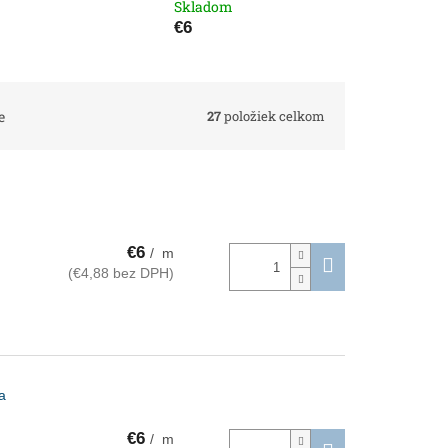
Skladom
€6
27
položiek celkom
e
€6
/ m
(€4,88 bez DPH)
a
€6
/ m