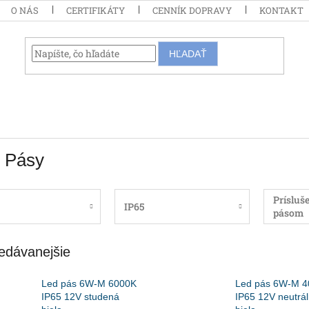
O NÁS
CERTIFIKÁTY
CENNÍK DOPRAVY
KONTAKT
HĽADAŤ
 Pásy
Prísluš
IP65
pásom
edávanejšie
Led pás 6W-M 6000K
Led pás 6W-M 
IP65 12V studená
IP65 12V neutrá