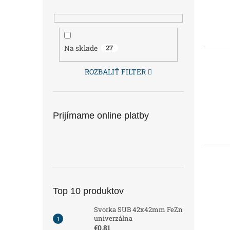
v
Na sklade
27
ROZBALIŤ FILTER
Prijímame online platby
Top 10 produktov
Svorka SUB 42x42mm FeZn
univerzálna
€0,81