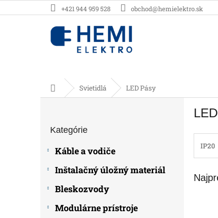
Prejsť
+421 944 959 528
obchod@hemielektro.sk
na
obsah
Domov
Svietidlá
LED Pásy
B
LED
o
Preskočiť
č
Kategórie
kategórie
n
ý
IP20
Káble a vodiče
p
a
Inštalačný úložný materiál
Najpr
n
e
Bleskozvody
l
Modulárne prístroje