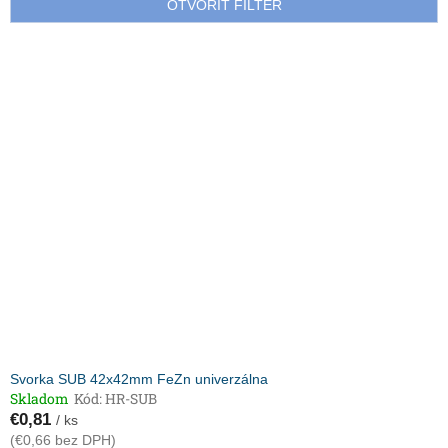
e
OTVORIŤ FILTER
p
r
V
o
ý
d
p
u
i
k
s
t
p
o
r
v
o
d
u
k
t
o
v
Svorka SUB 42x42mm FeZn univerzálna
Skladom
Kód:
HR-SUB
€0,81
/ ks
(€0,66 bez DPH)