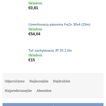
Skladom
€0,81
Uzemňovacia pásovina FeZn 30x4 (25m)
Skladom
€54,04
Tyč zachytávacia JP 20 2,0m
Skladom
€15
R
a
Odporúčame
Najlacnejšie
Najdrahšie
d
e
Najpredávanejšie
Abecedne
n
i