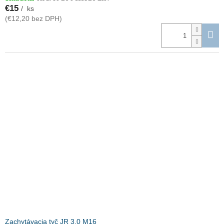
€15
/ ks
(€12,20 bez DPH)
Zachytávacia tyč JR 3,0 M16