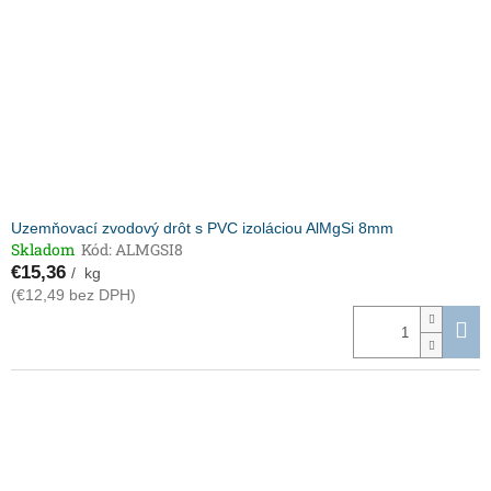
Uzemňovací zvodový drôt s PVC izoláciou AlMgSi 8mm
Skladom
Kód:
ALMGSI8
€15,36
/ kg
(€12,49 bez DPH)