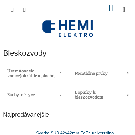
Prejsť
NÁKU
na
obsah
KOŠÍK
Bleskozvody
Uzemňovacie
Montážne prvky
vodiče(okrúhle a ploché)
Doplnky k
Záchytné tyče
bleskozvodom
Najpredávanejšie
Svorka SUB 42x42mm FeZn univerzálna