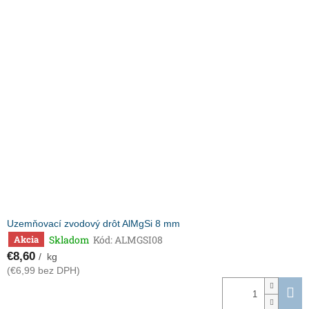
Uzemňovací zvodový drôt AlMgSi 8 mm
Skladom
Kód:
ALMGSI08
Akcia
€8,60
/ kg
(€6,99 bez DPH)