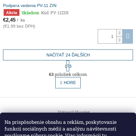
Podpera vedenia PV-11 ZIN
Skladom
Kód:
PV-11ZIN
Akcia
€2,45
/ ks
(€1,99 bez DPH)
NAČÍTAŤ 24 ĎALŠÍCH
S
1
3
t
O
r
63
položiek celkom
v
á
l
HORE
n
á
k
o
d
v
Z
a
a
c
á
n
i
Vytvoril Shoptet
p
i
e
ä
e
Na prispôsobenie obsahu a reklám, poskytovanie
p
t
funkcií sociálnych médií a analýzu návštevnosti
r
Copyright 2026
HEMI Elektro
. Všetky práva vyhradené.
i
v
používame súbory cookie. Viac informácií
tu
.