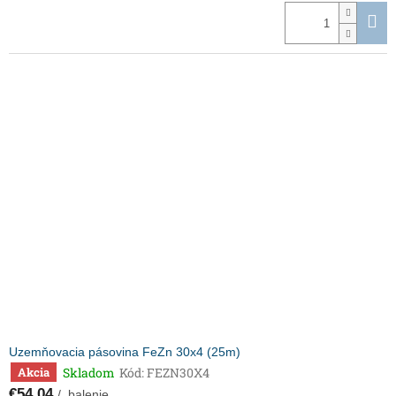
Uzemňovacia pásovina FeZn 30x4 (25m)
Skladom
Kód:
FEZN30X4
Akcia
€54,04
/ balenie