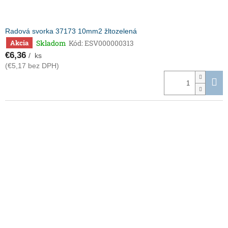
Radová svorka 37173 10mm2 žltozelená
Skladom
Kód:
ESV000000313
Akcia
€6,36
/ ks
(€5,17 bez DPH)