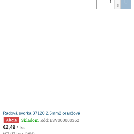
Radová svorka 37120 2,5mm2 oranžová
Skladom
Kód:
ESV000000362
Akcia
€2,49
/ ks
(€2,02 bez DPH)