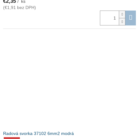
€2,35
/ ks
(€1,91 bez DPH)
Radová svorka 37102 6mm2 modrá