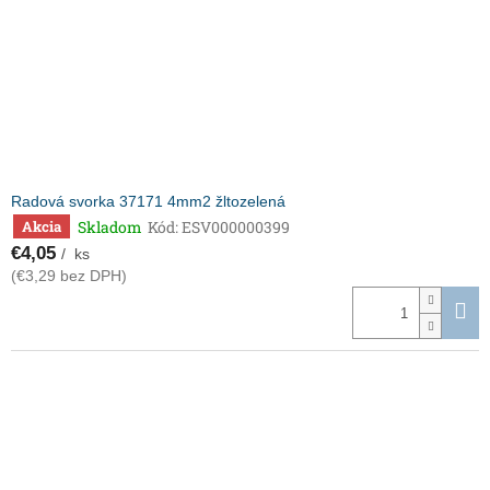
Radová svorka 37171 4mm2 žltozelená
Skladom
Kód:
ESV000000399
Akcia
€4,05
/ ks
(€3,29 bez DPH)