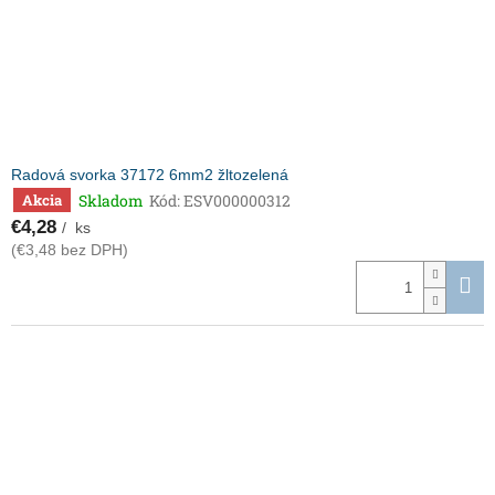
Radová svorka 37172 6mm2 žltozelená
Skladom
Kód:
ESV000000312
Akcia
€4,28
/ ks
(€3,48 bez DPH)