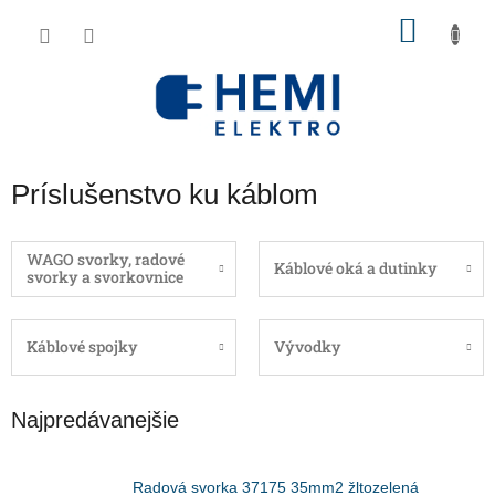
Prejsť
NÁKU
na
obsah
KOŠÍK
Príslušenstvo ku káblom
WAGO svorky, radové
Káblové oká a dutinky
svorky a svorkovnice
Káblové spojky
Vývodky
Najpredávanejšie
Radová svorka 37175 35mm2 žltozelená