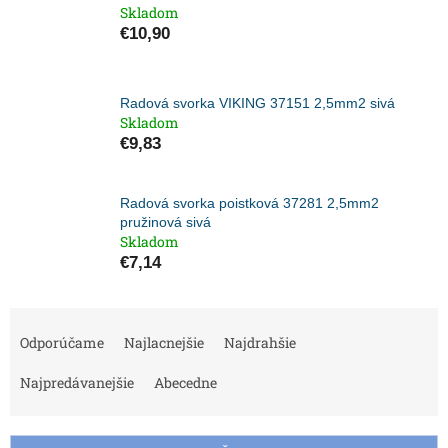
Skladom
€10,90
Radová svorka VIKING 37151 2,5mm2 sivá
Skladom
€9,83
Radová svorka poistková 37281 2,5mm2
pružinová sivá
Skladom
€7,14
R
a
Odporúčame
Najlacnejšie
Najdrahšie
d
e
Najpredávanejšie
Abecedne
n
i