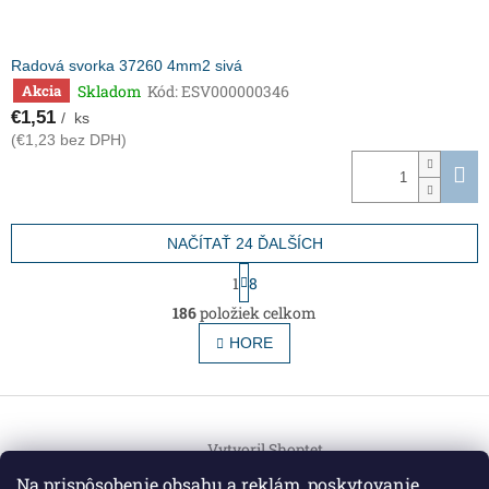
Radová svorka 37260 4mm2 sivá
Skladom
Kód:
ESV000000346
Akcia
€1,51
/ ks
(€1,23 bez DPH)
NAČÍTAŤ 24 ĎALŠÍCH
S
1
8
t
O
r
186
položiek celkom
v
á
l
HORE
n
á
k
o
d
v
Z
a
a
c
á
n
i
Vytvoril Shoptet
p
i
e
ä
e
Na prispôsobenie obsahu a reklám, poskytovanie
p