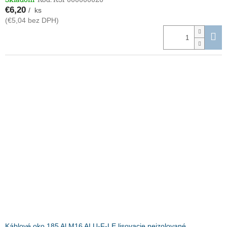
€6,20
/ ks
(€5,04 bez DPH)
Káblové oko 185 Al M16 ALU-F-LE lisovacie neizolované