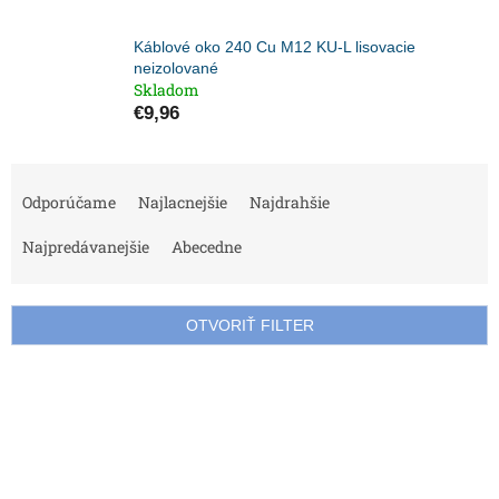
Káblové oko 240 Cu M12 KU-L lisovacie
neizolované
Skladom
€9,96
R
a
Odporúčame
Najlacnejšie
Najdrahšie
d
e
Najpredávanejšie
Abecedne
n
i
e
OTVORIŤ FILTER
p
r
V
o
ý
d
p
u
i
k
s
t