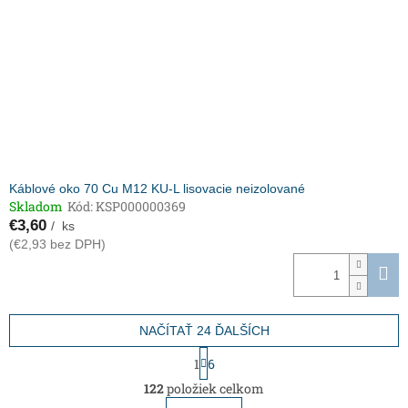
Káblové oko 70 Cu M12 KU-L lisovacie neizolované
Skladom
Kód:
KSP000000369
€3,60
/ ks
(€2,93 bez DPH)
NAČÍTAŤ 24 ĎALŠÍCH
S
1
6
t
O
r
122
položiek celkom
v
á