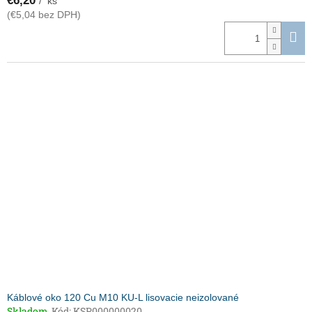
€6,20
/ ks
(€5,04 bez DPH)
Káblové oko 120 Cu M10 KU-L lisovacie neizolované
Skladom
Kód:
KSP000000020