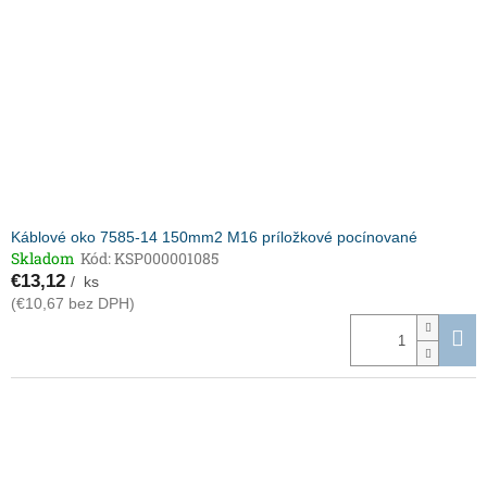
p
o
r
v
o
d
u
k
t
o
v
Káblové oko 7585-14 150mm2 M16 príložkové pocínované
Skladom
Kód:
KSP000001085
€13,12
/ ks
(€10,67 bez DPH)