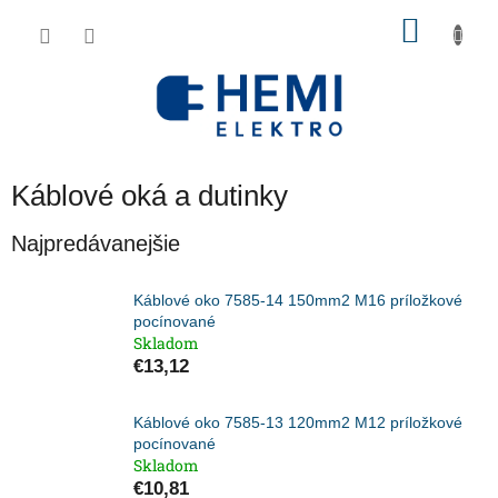
Prejsť
NÁKU
na
obsah
KOŠÍK
Káblové oká a dutinky
Najpredávanejšie
Káblové oko 7585-14 150mm2 M16 príložkové
pocínované
Skladom
€13,12
Káblové oko 7585-13 120mm2 M12 príložkové
pocínované
Skladom
€10,81