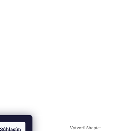
Vytvoril Shoptet
Súhlasím