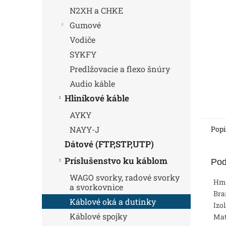
N2XH a CHKE
Gumové
Vodiče
SYKFY
Predlžovacie a flexo šnúry
Audio káble
Hliníkové káble
AYKY
Popi
NAYY-J
Dátové (FTP,STP,UTP)
Príslušenstvo ku káblom
Pod
WAGO svorky, radové svorky
Hm
a svorkovnice
Bra
Káblové oká a dutinky
Izo
Káblové spojky
Mat