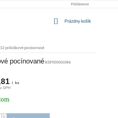
OBCHODNÉ PODMIENKY
PODMIENKY OCHRANY OSOBNÝCH
Prihlásenie
NÁKUPNÝ
Prázdny košík
KOŠÍK
12 príložkové pocínované
ové pocínované
KSP000001084
,81
/ ks
ez DPH
ová
dom