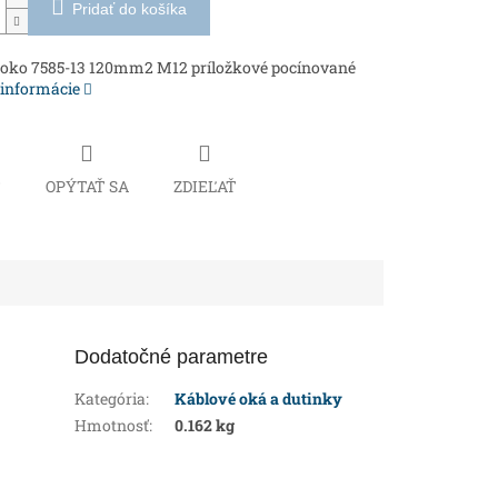
Pridať do košíka
 oko 7585-13 120mm2 M12 príložkové pocínované
 informácie
Č
OPÝTAŤ SA
ZDIEĽAŤ
Dodatočné parametre
Kategória
:
Káblové oká a dutinky
Hmotnosť
:
0.162 kg