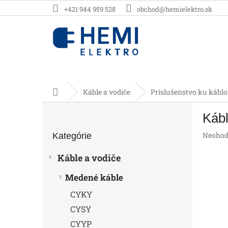
Prejsť
+421 944 959 528
obchod@hemielektro.sk
na
obsah
Domov
Káble a vodiče
Príslušenstvo ku kábl
B
Káb
o
Preskočiť
č
Prieme
Neohod
Kategórie
kategórie
n
hodnot
ý
produk
Káble a vodiče
p
je
0,0
a
Medené káble
z
n
5
CYKY
e
hviezdič
l
CYSY
CYYP