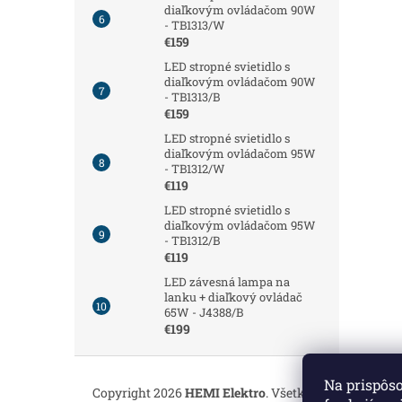
diaľkovým ovládačom 90W
- TB1313/W
€159
LED stropné svietidlo s
diaľkovým ovládačom 90W
- TB1313/B
€159
LED stropné svietidlo s
diaľkovým ovládačom 95W
- TB1312/W
€119
LED stropné svietidlo s
diaľkovým ovládačom 95W
- TB1312/B
€119
LED závesná lampa na
lanku + diaľkový ovládač
65W - J4388/B
€199
Z
á
Na prispôs
Copyright 2026
HEMI Elektro
. Všetky práva vyhrade