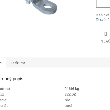
Káblové
Detailné
TLA
s
Diskusia
robný popis
otnost
0,1616 kg
nd
SEZ DK
lácia
Nie
eriál
meď