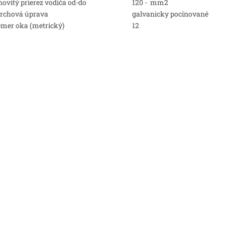
ovitý prierez vodiča od-do
120 - mm2
rchová úprava
galvanicky pocínované
emer oka (metrický)
12