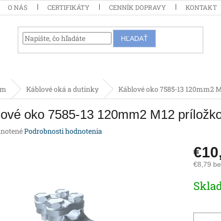
O NÁS
CERTIFIKÁTY
CENNÍK DOPRAVY
KONTAKT
HĽADAŤ
om
Káblové oká a dutinky
Káblové oko 7585-13 120mm2 M
lové oko 7585-13 120mm2 M12 príložk
rné
notené
Podrobnosti hodnotenia
enie
€10
tu
€8,79 b
Jednotk
Skla
cena:
iek.