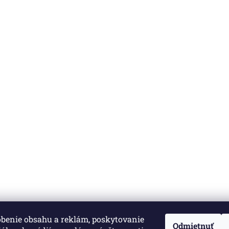
obenie obsahu a reklám, poskytovanie
né.
Upraviť nastavenie cookies
Odmietnuť