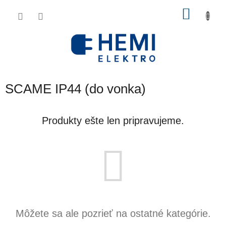
Prejsť
NÁKU
na
obsah
KOŠÍK
SCAME IP44 (do vonka)
Produkty ešte len pripravujeme.
Môžete sa ale pozrieť na ostatné kategórie.