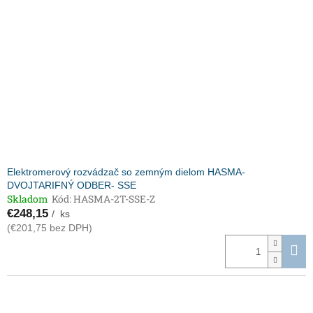
k
s
t
p
o
r
v
o
d
u
k
t
o
v
Elektromerový rozvádzač so zemným dielom HASMA-
DVOJTARIFNÝ ODBER- SSE
Skladom
Kód:
HASMA-2T-SSE-Z
€248,15
/ ks
(€201,75 bez DPH)