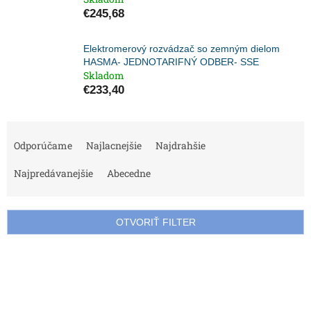
€245,68
Elektromerový rozvádzač so zemným dielom
HASMA- JEDNOTARIFNÝ ODBER- SSE
Skladom
€233,40
R
a
Odporúčame
Najlacnejšie
Najdrahšie
d
e
Najpredávanejšie
Abecedne
n
i
e
OTVORIŤ FILTER
p
r
V
o
ý
d
p
u
i