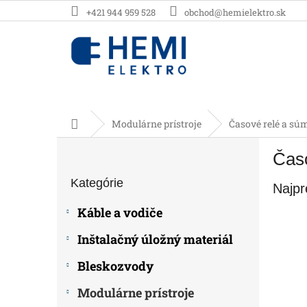
Prejsť
+421 944 959 528
obchod@hemielektro.sk
na
obsah
Domov
Modulárne prístroje
Časové relé a sú
B
Časo
o
Preskočiť
č
Kategórie
kategórie
Najpr
n
ý
Káble a vodiče
p
a
Inštalačný úložný materiál
n
e
Bleskozvody
l
Modulárne prístroje