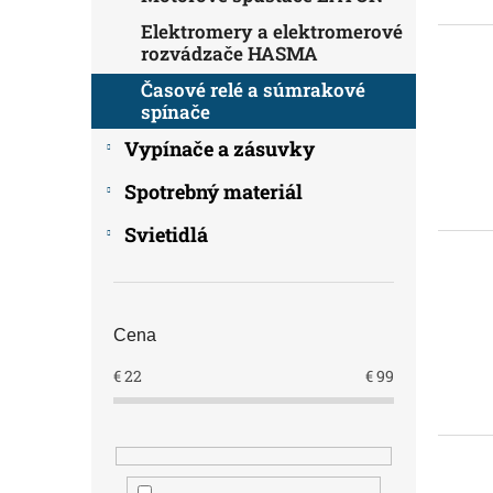
Elektromery a elektromerové
rozvádzače HASMA
Časové relé a súmrakové
spínače
Vypínače a zásuvky
Spotrebný materiál
Svietidlá
Cena
€
22
€
99