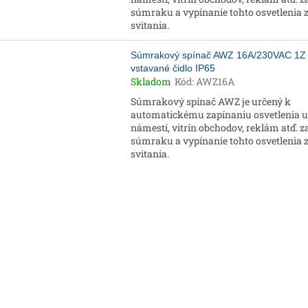
súmraku a vypínanie tohto osvetlenia 
svitania.
Súmrakový spínač AWZ 16A/230VAC 1Z
vstavané čidlo IP65
Skladom
Kód:
AWZ16A
Súmrakový spínač AWZ je určený k
automatickému zapínaniu osvetlenia ul
námestí, vitrín obchodov, reklám atď. z
súmraku a vypínanie tohto osvetlenia 
svitania.
O
v
l
á
d
a
c
i
e
p