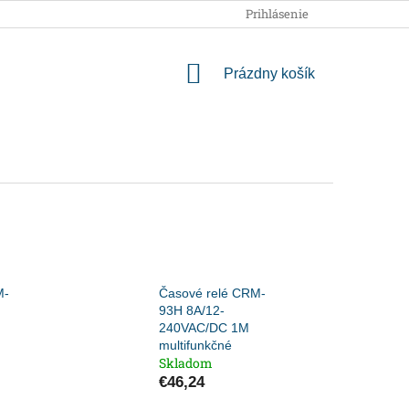
OBCHODNÉ PODMIENKY
PODMIENKY OCHRANY OSOBNÝCH
Prihlásenie
NÁKUPNÝ
Prázdny košík
KOŠÍK
M-
Časové relé CRM-
93H 8A/12-
240VAC/DC 1M
multifunkčné
Skladom
€46,24