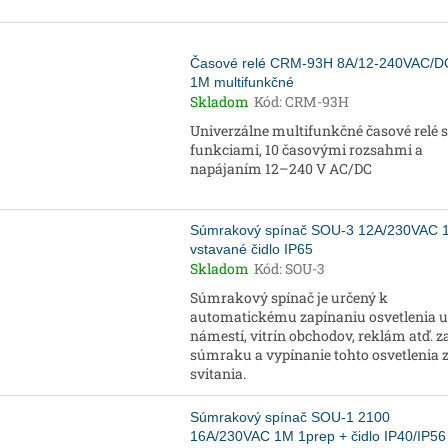
Časové relé CRM-93H 8A/12-240VAC/D
1M multifunkčné
Skladom
Kód:
CRM-93H
Univerzálne multifunkčné časové relé s
funkciami, 10 časovými rozsahmi a
napájaním 12–240 V AC/DC
Súmrakový spínač SOU-3 12A/230VAC 
vstavané čidlo IP65
Skladom
Kód:
SOU-3
Súmrakový spínač je určený k
automatickému zapínaniu osvetlenia ul
námestí, vitrín obchodov, reklám atď. z
súmraku a vypínanie tohto osvetlenia 
svitania.
Súmrakový spínač SOU-1 2100
16A/230VAC 1M 1prep + čidlo IP40/IP56