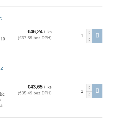
C
€46,24
/ ks
(€37,59 bez DPH)
 10
1Z
€43,65
/ ks
(€35,49 bez DPH)
íc,
a
za