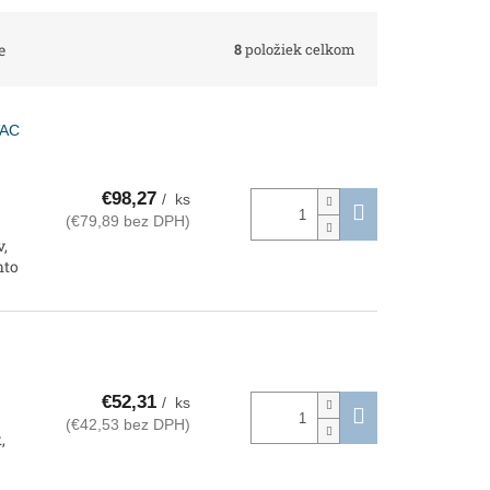
8
položiek celkom
e
VAC
€98,27
/ ks
(€79,89 bez DPH)
v,
hto
€52,31
/ ks
(€42,53 bez DPH)
,