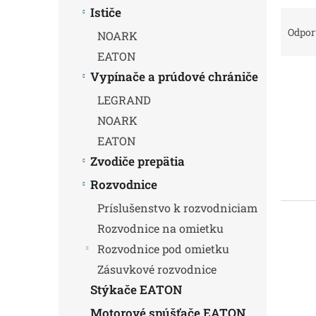
Ističe
R
a
Odpo
NOARK
d
EATON
e
Vypínače a prúdové chrániče
V
n
ý
i
LEGRAND
p
e
NOARK
i
p
s
r
EATON
p
o
Zvodiče prepätia
r
d
Rozvodnice
o
u
d
k
Príslušenstvo k rozvodniciam
u
t
Rozvodnice na omietku
k
o
t
v
Rozvodnice pod omietku
o
Zásuvkové rozvodnice
v
Stýkače EATON
Motorové spúšťače EATON