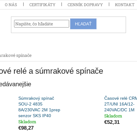
O NÁS
CERTIFIKÁTY
CENNÍK DOPRAVY
KONTAKT
HĽADAŤ
mrakové spínače
vé relé a súmrakové spínače
edávanejšie
Súmrakový spínač
Časové relé CR
SOU-2 4835
2T/UNI 16A/12-
8A/230VAC 2M 1prep
240VAC/DC 1M
Skladom
senzor SKS IP40
Skladom
€52,31
€98,27