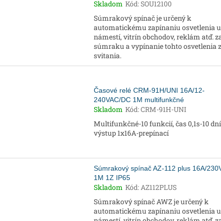
Skladom
Kód:
SOU12100
Súmrakový spínač je určený k
automatickému zapínaniu osvetlenia ul
námestí, vitrín obchodov, reklám atď. z
súmraku a vypínanie tohto osvetlenia 
svitania.
Časové relé CRM-91H/UNI 16A/12-
240VAC/DC 1M multifunkčné
Skladom
Kód:
CRM-91H-UNI
Multifunkčné-10 funkcií, čas 0,1s-10 dní
výstup 1x16A-prepínací
Súmrakový spínač AZ-112 plus 16A/23
1M 1Z IP65
Skladom
Kód:
AZ112PLUS
Súmrakový spínač AWZ je určený k
automatickému zapínaniu osvetlenia ul
námestí, vitrín obchodov, reklám atď. z