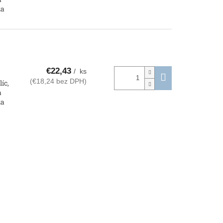
za
€22,43
/ ks
(€18,24 bez DPH)
íc,
a
za