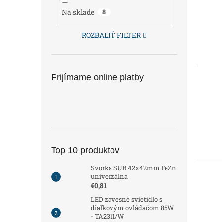
Na sklade
8
ROZBALIŤ FILTER
Prijímame online platby
Top 10 produktov
Svorka SUB 42x42mm FeZn
univerzálna
€0,81
LED závesné svietidlo s
diaľkovým ovládačom 85W
- TA2311/W