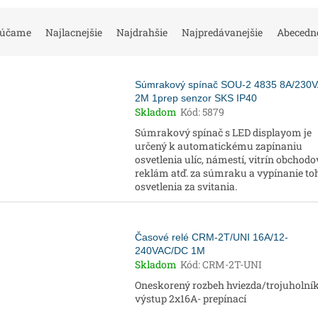
rúčame
Najlacnejšie
Najdrahšie
Najpredávanejšie
Abecedn
Súmrakový spínač SOU-2 4835 8A/230
2M 1prep senzor SKS IP40
Skladom
Kód:
5879
Súmrakový spínač s LED displayom je
určený k automatickému zapínaniu
osvetlenia ulíc, námestí, vitrín obchodo
reklám atď. za súmraku a vypínanie to
osvetlenia za svitania.
Časové relé CRM-2T/UNI 16A/12-
240VAC/DC 1M
Skladom
Kód:
CRM-2T-UNI
Oneskorený rozbeh hviezda/trojuholník
výstup 2x16A- prepínací