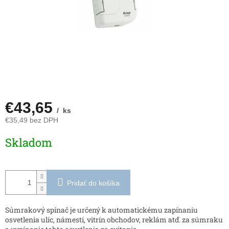
€43,65
/ ks
€35,49 bez DPH
Jednotková
Skladom
cena:
Pridať do košíka
Súmrakový spínač je určený k automatickému zapínaniu
osvetlenia ulíc, námestí, vitrín obchodov, reklám atď. za súmraku