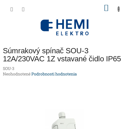
Prejsť
NÁKU
na
obsah
KOŠÍK
Súmrakový spínač SOU-3
12A/230VAC 1Z vstavané čidlo IP65
SOU-3
Priemerné
Neohodnotené
Podrobnosti hodnotenia
hodnotenie
produktu
je
0,0
z
5
hviezdičiek.