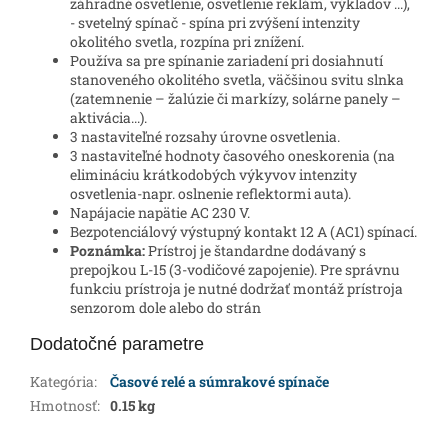
záhradné osvetlenie, osvetlenie reklám, výkladov ...),
- svetelný spínač - spína pri zvýšení intenzity
okolitého svetla, rozpína pri znížení.
Používa sa pre spínanie zariadení pri dosiahnutí
stanoveného okolitého svetla, väčšinou svitu slnka
(zatemnenie – žalúzie či markízy, solárne panely –
aktivácia...).
3 nastaviteľné rozsahy úrovne osvetlenia.
3 nastaviteľné hodnoty časového oneskorenia (na
elimináciu krátkodobých výkyvov intenzity
osvetlenia-napr. oslnenie reflektormi auta).
Napájacie napätie AC 230 V.
Bezpotenciálový výstupný kontakt 12 A (AC1) spínací.
Poznámka:
Prístroj je štandardne dodávaný s
prepojkou L-15 (3-vodičové zapojenie). Pre správnu
funkciu prístroja je nutné dodržať montáž prístroja
senzorom dole alebo do strán
Dodatočné parametre
Kategória
:
Časové relé a súmrakové spínače
Hmotnosť
:
0.15 kg