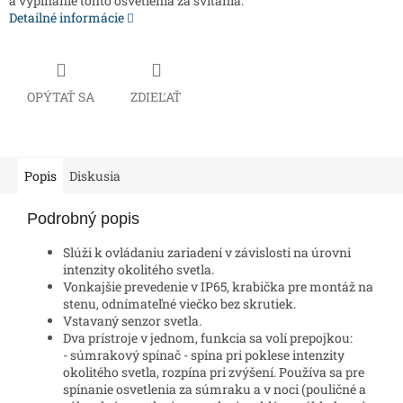
a vypínanie tohto osvetlenia za svitania.
Detailné informácie
OPÝTAŤ SA
ZDIEĽAŤ
Popis
Diskusia
Podrobný popis
Slúži k ovládaniu zariadení v závislosti na úrovni
intenzity okolitého svetla.
Vonkajšie prevedenie v IP65, krabička pre montáž na
stenu, odnímateľné viečko bez skrutiek.
Vstavaný senzor svetla.
Dva prístroje v jednom, funkcia sa volí prepojkou:
- súmrakový spínač - spína pri poklese intenzity
okolitého svetla, rozpína pri zvýšení. Používa sa pre
spínanie osvetlenia za súmraku a v noci (pouličné a