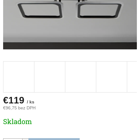
€119
/ ks
€96,75 bez DPH
Jednotková
Skladom
cena: