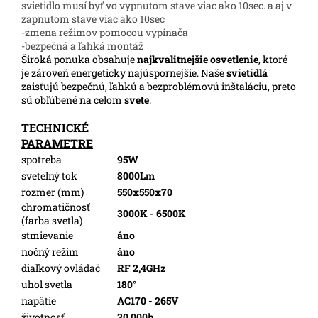
svietidlo musí byť vo vypnutom stave viac ako 10sec. a aj v
zapnutom stave viac ako 10sec
-zmena režimov pomocou vypínača
-bezpečná a ľahká montáž
Široká ponuka obsahuje
najkvalitnejšie osvetlenie
, ktoré
je zároveň energeticky najúspornejšie. Naše
svietidlá
zaisťujú bezpečnú, ľahkú a bezproblémovú inštaláciu, preto
sú obľúbené na celom
svete
.
TECHNICKÉ
PARAMETRE
spotreba
95W
svetelný tok
8000Lm
rozmer (mm)
550x550x70
chromatičnosť
3000K - 6500K
(farba svetla)
stmievanie
áno
nočný režim
áno
diaľkový ovládač
RF 2,4GHz
uhol svetla
180°
napätie
AC170 - 265V
životnosť
30 000h