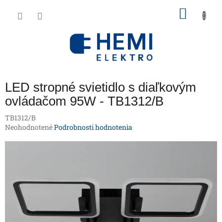
Prejsť
NÁKU
na
obsah
KOŠÍK
LED stropné svietidlo s diaľkovým
ovládačom 95W - TB1312/B
TB1312/B
Priemerné
Neohodnotené
Podrobnosti hodnotenia
hodnotenie
produktu
je
0,0
z
5
hviezdičiek.