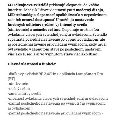
LED
dizajnové svietidlá
pridávajú eleganciu do Vášho
interiéru.
Medzi kľúčové vlastnosti patrí
moderný dizajn
,
LED technológia
,
úspornosť
,
spoľahlivosť
a v neposlednom
rade ich
cenová dostupnosť
. Umožňujú
nastavenie
farebných odtieňov
(režimov),
intenzity svetla
(stmievanie)
a nočného režimu
. Disponuje možnosťou
ovládania viacerých svietidiel jedným ovládačom. Svietidlo
si pamätá posledné nastavenie po vypnutí ovládačom, ale
aj posledné nastavenie pri ovládaní vypínačom, kedy musí
byť svietidlo v zapnutom stave po poslednom nastavení
viac ako 10sec. a aj vo vypnutom stave viac ako 10sec.
Hlavné vlastnosti a funkcie:
-diaľkový ovládač RF 2,4GHz + aplikácia LampSmart Pro
(BT)
-stmievanie
-nočný režim
-zmena farby svetla
-možnosť ovládania viacerých svietidiel jedným ovládačom
-pamäť posledného nastavenia po vypnutí ( aj vypínačom,
aj ovládačom )
-pamäť posledného nastavenia pri ovládaní vypínačom -