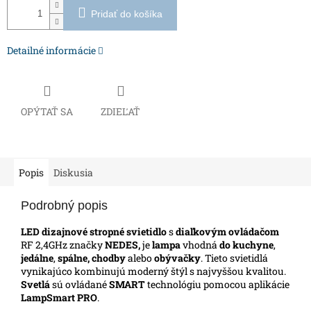
Pridať do košíka
Detailné informácie
OPÝTAŤ SA
ZDIEĽAŤ
Popis
Diskusia
Podrobný popis
LED dizajnové stropné svietidlo
s
diaľkovým ovládačom
RF 2,4GHz značky
NEDES,
je
lampa
vhodná
do kuchyne
,
jedálne
,
spálne, chodby
alebo
obývačky
.
Tieto svietidlá
vynikajúco kombinujú moderný štýl s najvyššou kvalitou.
Svetlá
sú ovládané
SMART
technológiu pomocou aplikácie
LampSmart PRO
.