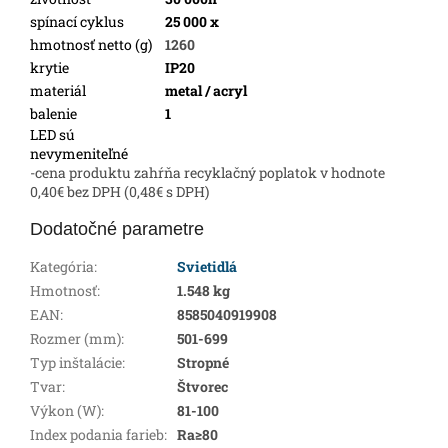
spínací cyklus
25 000 x
hmotnosť netto (g)
1260
krytie
IP20
materiál
metal / acryl
balenie
1
LED sú
nevymeniteľné
-cena produktu zahŕňa recyklačný poplatok v hodnote
0,40€ bez DPH (0,48€ s DPH)
Dodatočné parametre
Kategória
:
Svietidlá
Hmotnosť
:
1.548 kg
EAN
:
8585040919908
Rozmer (mm)
:
501-699
Typ inštalácie
:
Stropné
Tvar
:
Štvorec
Výkon (W)
:
81-100
Index podania farieb
:
Ra≥80