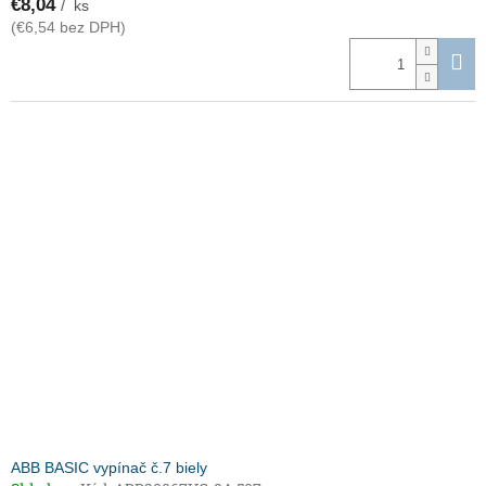
€8,04
/ ks
(€6,54 bez DPH)
ABB BASIC vypínač č.7 biely