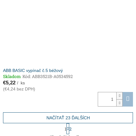
ABB BASIC vypínač č.5 béžový
Skladom
Kód:
ABB3521B-A0534592
€5,22
/ ks
(€4,24 bez DPH)
NAČÍTAŤ 23 ĎALŠÍCH
S
1
2
t
O
r