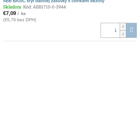
ABB BASIC kryt dátovej zásuvky s clonkami béžový
Skladom
Kód:
ABB1710-0-3944
€7,09
/ ks
(€5,76 bez DPH)