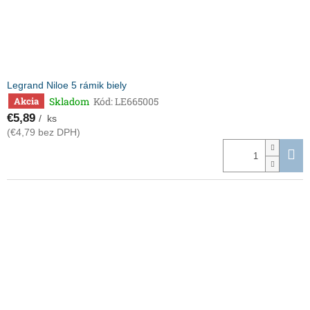
Legrand Niloe 5 rámik biely
Skladom
Kód:
LE665005
Akcia
€5,89
/ ks
(€4,79 bez DPH)