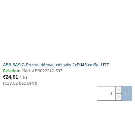
o
r
v
o
d
u
k
t
o
v
ABB BASIC Prístroj dátovej zásuvky 2xRJ45 cat5e. UTP
Skladom
Kód:
ABB022012-507
€24,01
/ ks
(€19,52 bez DPH)