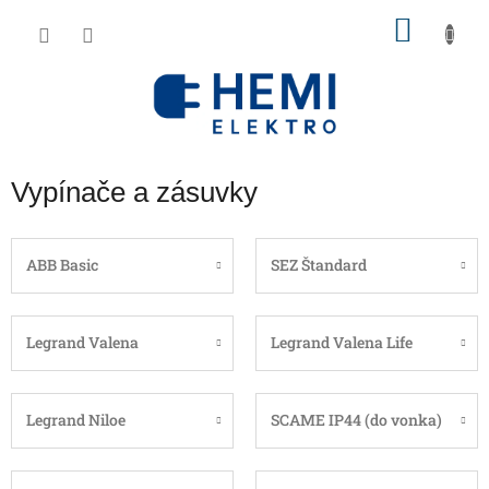
Prejsť
NÁKU
na
obsah
KOŠÍK
Vypínače a zásuvky
ABB Basic
SEZ Štandard
Legrand Valena
Legrand Valena Life
Legrand Niloe
SCAME IP44 (do vonka)