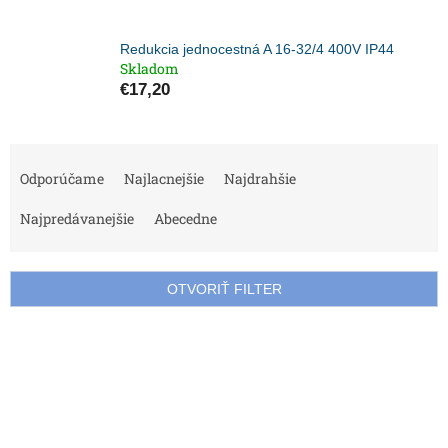
Redukcia jednocestná A 16-32/4 400V IP44
Skladom
€17,20
R
a
Odporúčame
Najlacnejšie
Najdrahšie
d
e
Najpredávanejšie
Abecedne
n
i
e
OTVORIŤ FILTER
p
r
V
o
ý
d
p
u
i
k
s
t
p