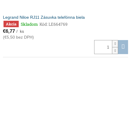
Legrand Niloe RJ11 Zásuvka telefónna biela
Skladom
Kód:
LE664769
Akcia
€6,77
/ ks
(€5,50 bez DPH)