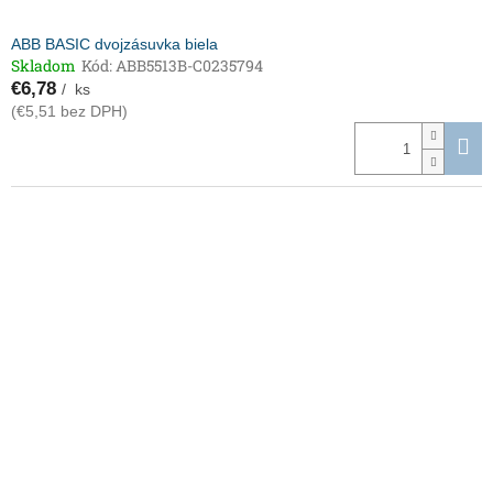
ABB BASIC dvojzásuvka biela
Skladom
Kód:
ABB5513B-C0235794
€6,78
/ ks
(€5,51 bez DPH)