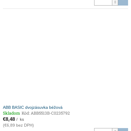
ABB BASIC dvojzásuvka béžová
Skladom
Kód:
ABB5513B-C0235792
€8,48
/ ks
(€6,89 bez DPH)