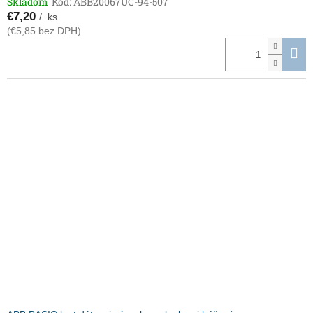
Skladom
Kód:
ABB20067UC-94-507
€7,20
/ ks
(€5,85 bez DPH)