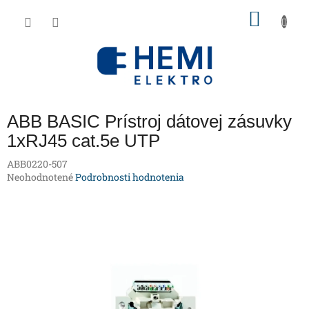
Prejsť
NÁKU
na
obsah
KOŠÍK
ABB BASIC Prístroj dátovej zásuvky
1xRJ45 cat.5e UTP
ABB0220-507
Priemerné
Neohodnotené
Podrobnosti hodnotenia
hodnotenie
produktu
je
0,0
z
5
hviezdičiek.