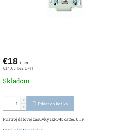
€18
/ ks
€14,63 bez DPH
Jednotková
Skladom
cena:
Pridať do košíka
Prístroj dátovej zásuvky 1xRJ45 cat5e. UTP