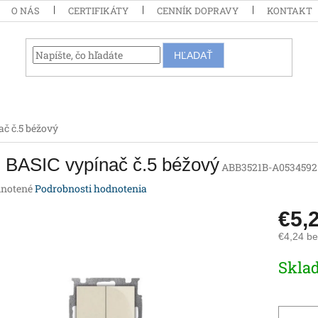
O NÁS
CERTIFIKÁTY
CENNÍK DOPRAVY
KONTAKT
HĽADAŤ
č č.5 béžový
 BASIC vypínač č.5 béžový
ABB3521B-A0534592
rné
notené
Podrobnosti hodnotenia
enie
€5,
tu
€4,24 b
Jednotk
Skla
cena:
iek.