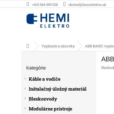
Prejsť
+421 944 959 528
obchod@hemielektro.sk
na
obsah
Domov
Vypínače a zásuvky
ABB BASIC vypína
B
ABB
o
Preskočiť
č
Prieme
Neohod
Kategórie
kategórie
n
hodnot
ý
produk
Káble a vodiče
p
je
0,0
a
Inštalačný úložný materiál
z
n
5
e
Bleskozvody
hviezdič
l
Modulárne prístroje