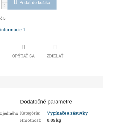
Pridať do košíka
č.5
 informácie
Č
OPÝTAŤ SA
ZDIEĽAŤ
Dodatočné parametre
Kategória
:
Vypínače a zásuvky
z jedného
Hmotnosť
:
0.05 kg