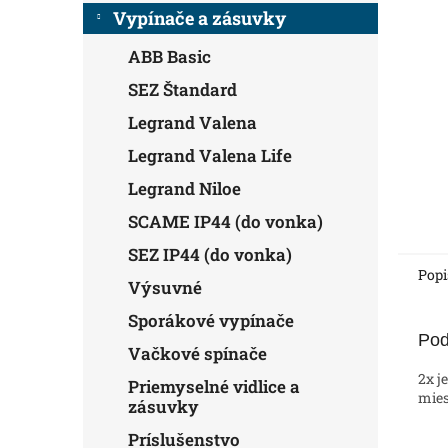
Vypínače a zásuvky
ABB Basic
SEZ Štandard
Legrand Valena
Legrand Valena Life
Legrand Niloe
SCAME IP44 (do vonka)
SEZ IP44 (do vonka)
Popi
Výsuvné
Sporákové vypínače
Pod
Vačkové spínače
2x j
Priemyselné vidlice a
mies
zásuvky
Príslušenstvo