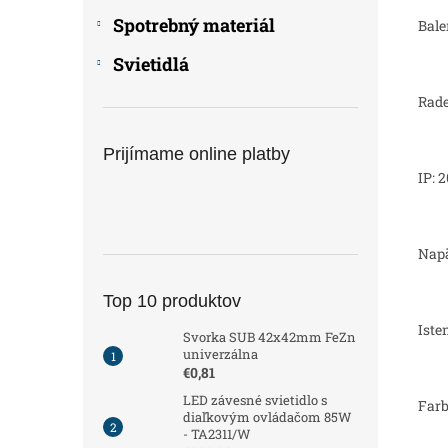
Spotrebný materiál
Bale
Svietidlá
Rade
Prijímame online platby
IP: 2
Napä
Top 10 produktov
Iste
Svorka SUB 42x42mm FeZn
univerzálna
€0,81
LED závesné svietidlo s
Farb
diaľkovým ovládačom 85W
- TA2311/W