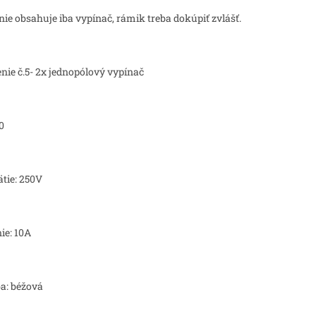
nie obsahuje iba vypínač, rámik treba dokúpiť zvlášť.
nie č.5- 2x jednopólový vypínač
0
tie: 250V
nie: 10A
a: béžová