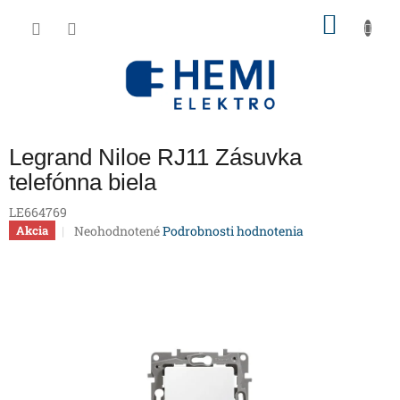
Prejsť
NÁKU
na
obsah
KOŠÍK
Legrand Niloe RJ11 Zásuvka
telefónna biela
LE664769
Priemerné
Neohodnotené
Podrobnosti hodnotenia
Akcia
hodnotenie
produktu
je
0,0
z
5
hviezdičiek.