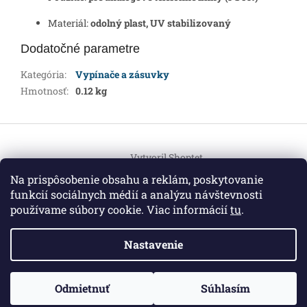
Materiál:
odolný plast, UV stabilizovaný
Dodatočné parametre
Kategória
:
Vypínače a zásuvky
Hmotnosť
:
0.12 kg
Z
á
Vytvoril Shoptet
p
ä
Na prispôsobenie obsahu a reklám, poskytovanie
t
funkcií sociálnych médií a analýzu návštevnosti
Copyright 2026
HEMI Elektro
. Všetky práva vyhradené.
i
používame súbory cookie. Viac informácií
tu
.
Upraviť nastavenie cookies
e
Nastavenie
Informácie pre vás
ZO ZDRAVOTNÝCH DÔVODOV BUDÚ VAŠE OBJEDNÁVKY
Odmietnuť
Súhlasím
O nás
|
Certifikáty
|
Cenník dopravy
|
Kontakt
|
Obchodné
VYBAVENÉ V PRIEBEHU 14 DNÍ. ĎAKUJEME ZA POCHOPENIE
podmienky
|
GDPR