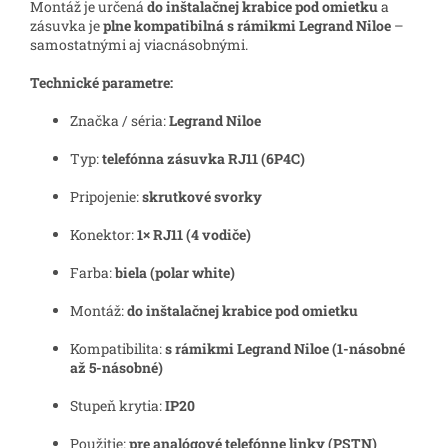
Montáž je určená
do inštalačnej krabice pod omietku
a
zásuvka je
plne kompatibilná s rámikmi Legrand Niloe
–
samostatnými aj viacnásobnými.
Technické parametre:
Značka / séria:
Legrand Niloe
Typ:
telefónna zásuvka RJ11 (6P4C)
Pripojenie:
skrutkové svorky
Konektor:
1× RJ11 (4 vodiče)
Farba:
biela (polar white)
Montáž:
do inštalačnej krabice pod omietku
Kompatibilita:
s rámikmi Legrand Niloe (1-násobné
až 5-násobné)
Stupeň krytia:
IP20
Použitie:
pre analógové telefónne linky (PSTN)