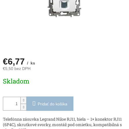
€6,77
/ ks
€5,50 bez DPH
Jednotková
Skladom
cena:
Pridať do košíka
Telefónna zásuvka Legrand Niloe RJ11, biela – 1× konektor RJ11
(6P4C), skrutkové svorky, montáž pod omietku, kompatibilná s