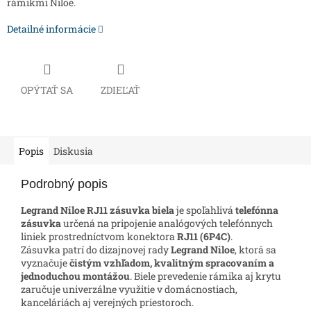
rámikmi Niloe.
Detailné informácie
OPÝTAŤ SA
ZDIEĽAŤ
Popis
Diskusia
Podrobný popis
Legrand Niloe RJ11 zásuvka biela
je spoľahlivá
telefónna
zásuvka
určená na pripojenie analógových telefónnych
liniek prostredníctvom konektora
RJ11 (6P4C)
.
Zásuvka patrí do dizajnovej rady
Legrand Niloe
, ktorá sa
vyznačuje
čistým vzhľadom, kvalitným spracovaním a
jednoduchou montážou
. Biele prevedenie rámika aj krytu
zaručuje univerzálne využitie v domácnostiach,
kanceláriách aj verejných priestoroch.