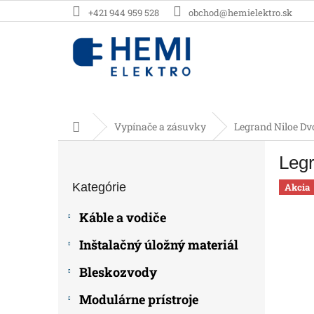
Prejsť
+421 944 959 528
obchod@hemielektro.sk
na
obsah
Domov
Vypínače a zásuvky
Legrand Niloe Dv
B
Legr
o
Preskočiť
č
Kategórie
kategórie
Akcia
n
ý
Káble a vodiče
p
a
Inštalačný úložný materiál
n
e
Bleskozvody
l
Modulárne prístroje