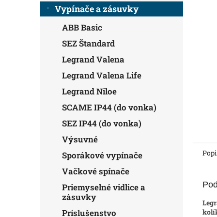
Vypínače a zásuvky
ABB Basic
SEZ Štandard
Legrand Valena
Legrand Valena Life
Legrand Niloe
SCAME IP44 (do vonka)
SEZ IP44 (do vonka)
Výsuvné
Popi
Sporákové vypínače
Vačkové spínače
Pod
Priemyselné vidlice a
zásuvky
Legr
kolí
Príslušenstvo