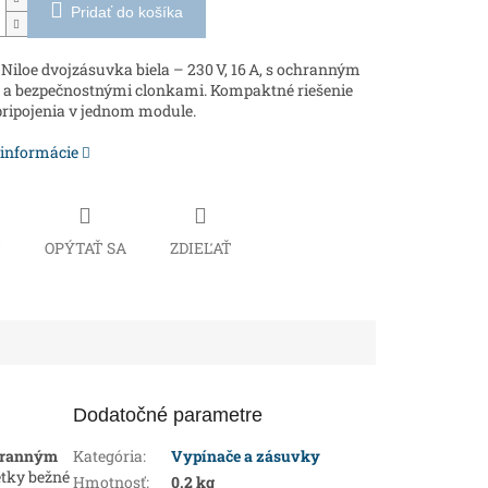
Pridať do košíka
Niloe dvojzásuvka biela – 230 V, 16 A, s ochranným
 a bezpečnostnými clonkami. Kompaktné riešenie
pripojenia v jednom module.
 informácie
Č
OPÝTAŤ SA
ZDIEĽAŤ
Dodatočné parametre
chranným
Kategória
:
Vypínače a zásuvky
etky bežné
Hmotnosť
:
0.2 kg