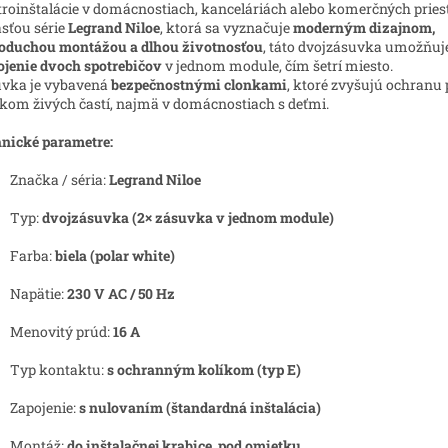
troinštalácie v domácnostiach, kanceláriách alebo komerčných pries
sťou série
Legrand Niloe
, ktorá sa vyznačuje
moderným dizajnom,
oduchou montážou a dlhou životnosťou
, táto dvojzásuvka umožňuj
ojenie dvoch spotrebičov
v jednom module, čím šetrí miesto.
vka je vybavená
bezpečnostnými clonkami
, ktoré zvyšujú ochranu 
kom živých častí, najmä v domácnostiach s deťmi.
nické parametre:
Značka / séria:
Legrand Niloe
Typ:
dvojzásuvka (2× zásuvka v jednom module)
Farba:
biela (polar white)
Napätie:
230 V AC / 50 Hz
Menovitý prúd:
16 A
Typ kontaktu:
s ochranným kolíkom (typ E)
Zapojenie:
s nulovaním (štandardná inštalácia)
Montáž:
do inštalačnej krabice, pod omietku