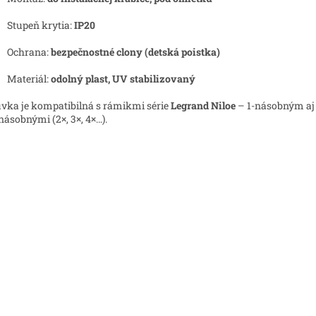
Stupeň krytia:
IP20
Ochrana:
bezpečnostné clony (detská poistka)
Materiál:
odolný plast, UV stabilizovaný
vka je kompatibilná s rámikmi série
Legrand Niloe
– 1-násobným aj
násobnými (2×, 3×, 4×…).