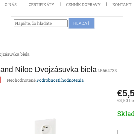
O NÁS
CERTIFIKÁTY
CENNÍK DOPRAVY
KONTAKT
HĽADAŤ
ojzásuvka biela
and Niloe Dvojzásuvka biela
LE664733
Priemerné
Neohodnotené
Podrobnosti hodnotenia
hodnotenie
produktu
€5,
je
€4,50 b
0,0
z
Jednotk
Skla
5
cena:
hviezdičiek.