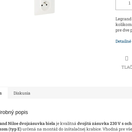
Legrand 
kolíkom
pre dve 
Detailné
TLA
s
Diskusia
robný popis
and Niloe dvojzásuvka biela
je kvalitná
dvojitá zásuvka 230 V s o
kom (typ E)
určená na montáž do inštalačnej krabice. Vhodná pre vš