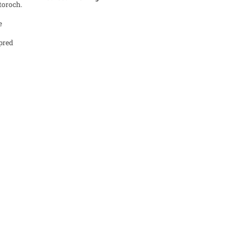
toroch.
e
pred