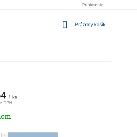
OBCHODNÉ PODMIENKY
PODMIENKY OCHRANY OSOBNÝCH
Prihlásenie
NÁKUPNÝ
Prázdny košík
KOŠÍK
54
/ ks
ez DPH
ová
dom