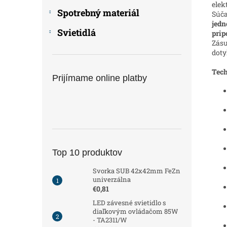
elek
Spotrebný materiál
Súča
jedn
Svietidlá
prip
Zásu
doty
Tech
Prijímame online platby
Top 10 produktov
Svorka SUB 42x42mm FeZn
univerzálna
€0,81
LED závesné svietidlo s
diaľkovým ovládačom 85W
- TA2311/W