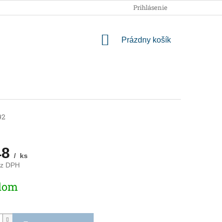
OBCHODNÉ PODMIENKY
PODMIENKY OCHRANY OSOBNÝCH
Prihlásenie
NÁKUPNÝ
Prázdny košík
KOŠÍK
92
48
/ ks
ez DPH
ová
dom