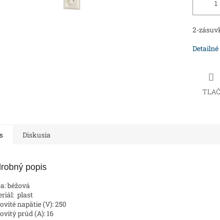
2-zásuv
Detailné
TLA
s
Diskusia
robný popis
a: béžová
riál: plast
vité napätie (V): 250
vitý prúd (A): 16