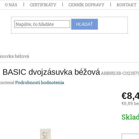
O NÁS
CERTIFIKÁTY
CENNÍK DOPRAVY
KONTAKT
HĽADAŤ
ásuvka béžová
 BASIC dvojzásuvka béžová
ABB5513B-C02357
rné
notené
Podrobnosti hodnotenia
enie
€8,
tu
€6,89 b
Jednotk
Skla
cena:
iek.