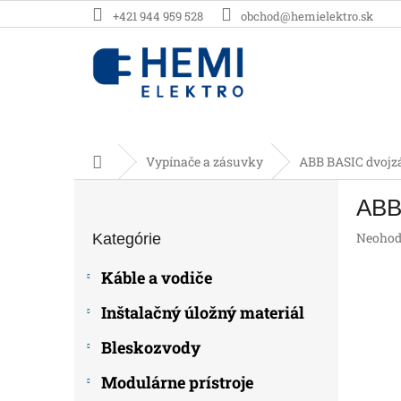
Prejsť
+421 944 959 528
obchod@hemielektro.sk
na
obsah
Domov
Vypínače a zásuvky
ABB BASIC dvojz
B
ABB
o
Preskočiť
č
Prieme
Neohod
Kategórie
kategórie
n
hodnot
ý
produk
Káble a vodiče
p
je
0,0
a
Inštalačný úložný materiál
z
n
5
e
Bleskozvody
hviezdič
l
Modulárne prístroje