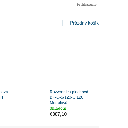
OBCHODNÉ PODMIENKY
PODMIENKY OCHRANY OSOBNÝCH
Prihlásenie
NÁKUPNÝ
Prázdny košík
KOŠÍK
hová
Rozvodnica plechová
44
BF-O-5/120-C 120
Modulová
Skladom
€307,10