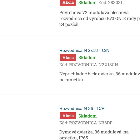
Skladom
Kód:
283031
Akcia
Povrchová 72 modulová plechová
rozvodnica od výrobcu EATON. 3 rady 
24 pozícii.
Rozvodnica N 2x18 - C/N
Skladom
Akcia
Kód:
ROZVODNICA-N2X18CN
Nepriehľadné biele dvierka, 36 modulov
na omietku
Rozvodnica N 36 - D/P
Skladom
Akcia
Kód:
ROZVODNICA-N36DP
Dymové dvierka, 36 modulová, na
omietku, IP65