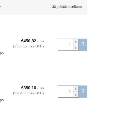
23
položiek celkom
e
€450,82
/ ks
(€366,52 bez DPH)
 po
€350,10
/ ks
(€284,63 bez DPH)
 po