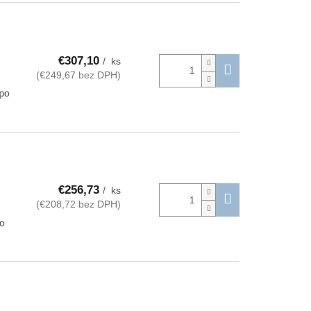
€307,10
/ ks
(€249,67 bez DPH)
 po
€256,73
/ ks
(€208,72 bez DPH)
po