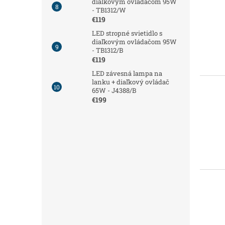
diaľkovým ovládačom 95W
- TB1312/W
€119
LED stropné svietidlo s
diaľkovým ovládačom 95W
- TB1312/B
€119
LED závesná lampa na
lanku + diaľkový ovládač
65W - J4388/B
€199