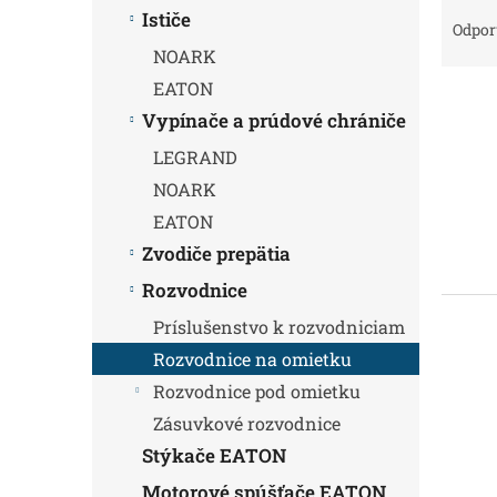
R
Ističe
a
Odpo
d
NOARK
e
EATON
V
n
Vypínače a prúdové chrániče
ý
i
p
e
LEGRAND
i
p
NOARK
s
r
p
EATON
o
r
d
Zvodiče prepätia
o
u
Rozvodnice
d
k
u
t
Príslušenstvo k rozvodniciam
k
o
Rozvodnice na omietku
t
v
Rozvodnice pod omietku
o
v
Zásuvkové rozvodnice
Stýkače EATON
Motorové spúšťače EATON