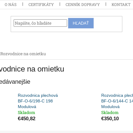
O NÁS
CERTIFIKÁTY
CENNÍK DOPRAVY
KONTAKT
HĽADAŤ
Rozvodnice na omietku
vodnice na omietku
edávanejšie
Rozvodnica plechová
Rozvodnica plec
BF-O-6/198-C 198
BF-O-6/144-C 1
Modulová
Modulová
Skladom
Skladom
€450,82
€350,10