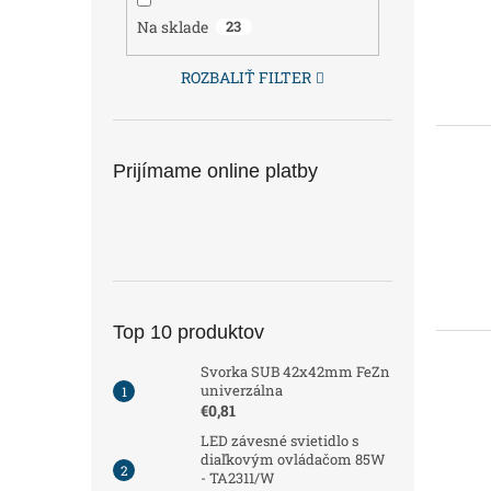
Na sklade
23
ROZBALIŤ FILTER
Prijímame online platby
Top 10 produktov
Svorka SUB 42x42mm FeZn
univerzálna
€0,81
LED závesné svietidlo s
diaľkovým ovládačom 85W
- TA2311/W