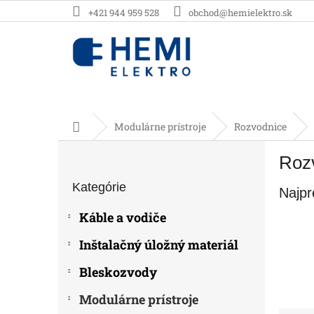
Prejsť
+421 944 959 528
obchod@hemielektro.sk
na
obsah
Domov
Modulárne prístroje
Rozvodnice
B
Roz
o
Preskočiť
č
Kategórie
kategórie
Najpr
n
ý
Káble a vodiče
p
a
Inštalačný úložný materiál
n
e
Bleskozvody
l
Modulárne prístroje