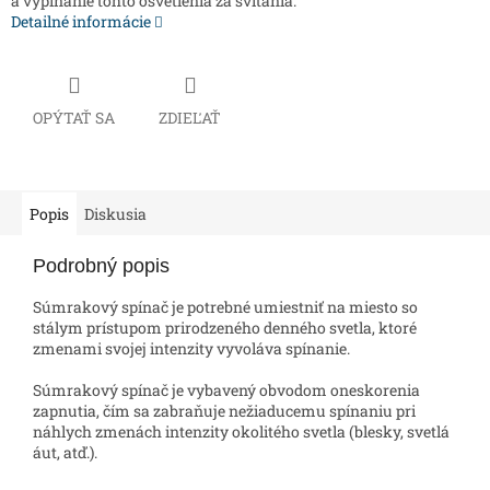
a vypínanie tohto osvetlenia za svitania.
Detailné informácie
OPÝTAŤ SA
ZDIEĽAŤ
Popis
Diskusia
Podrobný popis
Súmrakový spínač je potrebné umiestniť na miesto so
stálym prístupom prirodzeného denného svetla, ktoré
zmenami svojej intenzity vyvoláva spínanie.
Súmrakový spínač je vybavený obvodom oneskorenia
zapnutia, čím sa zabraňuje nežiaducemu spínaniu pri
náhlych zmenách intenzity okolitého svetla (blesky, svetlá
áut, atď.).