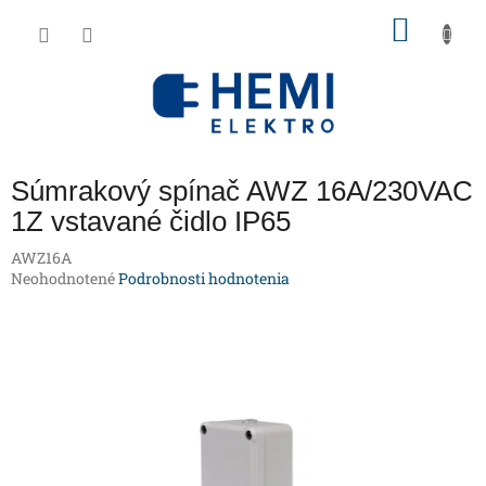
Prejsť
NÁKU
na
obsah
KOŠÍK
Súmrakový spínač AWZ 16A/230VAC
1Z vstavané čidlo IP65
AWZ16A
Priemerné
Neohodnotené
Podrobnosti hodnotenia
hodnotenie
produktu
je
0,0
z
5
hviezdičiek.