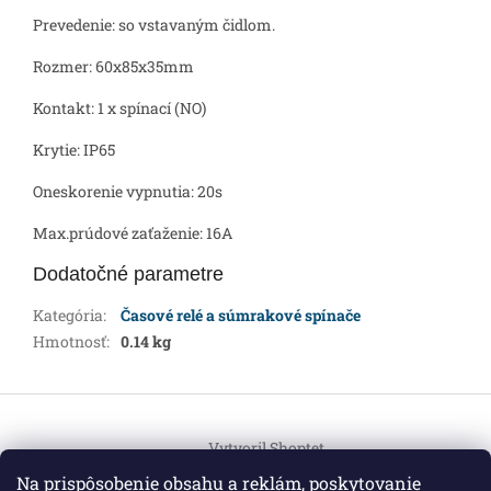
Prevedenie: so vstavaným čidlom.
Rozmer: 60x85x35mm
Kontakt: 1 x spínací (NO)
Krytie: IP65
Oneskorenie vypnutia: 20s
Max.prúdové zaťaženie: 16A
Dodatočné parametre
Kategória
:
Časové relé a súmrakové spínače
Hmotnosť
:
0.14 kg
Z
á
Vytvoril Shoptet
p
ä
Na prispôsobenie obsahu a reklám, poskytovanie