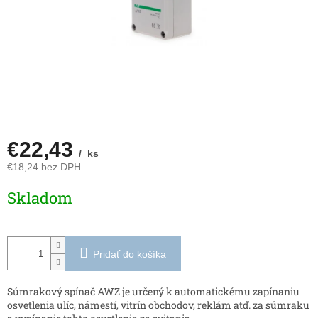
€22,43
/ ks
€18,24 bez DPH
Jednotková
Skladom
cena:
Pridať do košíka
Súmrakový spínač AWZ je určený k automatickému zapínaniu
osvetlenia ulíc, námestí, vitrín obchodov, reklám atď. za súmraku