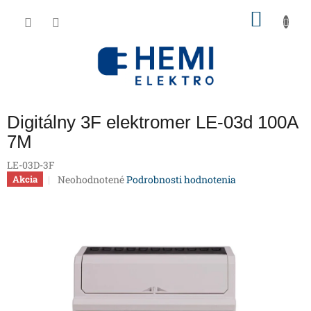
Prejsť
NÁKU
na
obsah
KOŠÍK
Digitálny 3F elektromer LE-03d 100A
7M
LE-03D-3F
Priemerné
Neohodnotené
Podrobnosti hodnotenia
Akcia
hodnotenie
produktu
je
0,0
z
5
hviezdičiek.