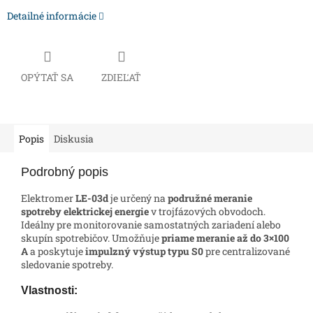
Detailné informácie
OPÝTAŤ SA
ZDIEĽAŤ
Popis
Diskusia
Podrobný popis
Elektromer
LE-03d
je určený na
podružné meranie
spotreby elektrickej energie
v trojfázových obvodoch.
Ideálny pre monitorovanie samostatných zariadení alebo
skupín spotrebičov. Umožňuje
priame meranie až do 3×100
A
a poskytuje
impulzný výstup typu S0
pre centralizované
sledovanie spotreby.
Vlastnosti: