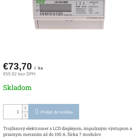
€73,70
/ ks
€59,92 bez DPH
Jednotková
Skladom
cena:
Pridať do košíka
Trojfázový elektromer s LCD displejom, impulzným výstupom a
priamym meraním až do 100 A. Šírka 7 modulov.