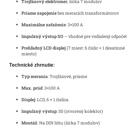
Trojfázový elektromer
, šírka 7 modulov
Priame zapojenie
bez meracích transformátorov
Maximálne zaťaženie
: 3×100 A
Impulzný výstup SO
– vhodné pre vzdialený odpočet
Prehľadný LCD displej
(7 miest: 6 číslic + 1 desatinné
miesto)
Technické zhrnutie:
Typ merania
: Trojfázové, priame
Max. prúd
: 3×100 A
Displej
: LCD, 6 + 1 číslica
Impulzný výstup
: S0 (otvorený kolektor)
Montáž
: Na DIN lištu (šírka 7 modulov)