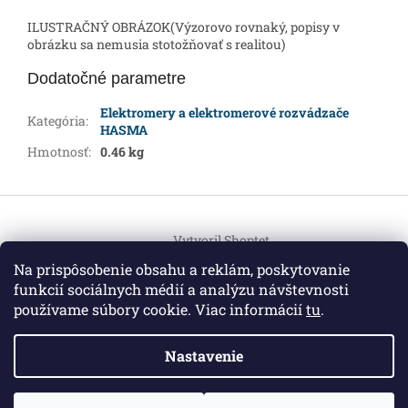
ILUSTRAČNÝ OBRÁZOK(Výzorovo rovnaký, popisy v
obrázku sa nemusia stotožňovať s realitou)
Dodatočné parametre
Elektromery a elektromerové rozvádzače
Kategória
:
HASMA
Hmotnosť
:
0.46 kg
Z
á
Vytvoril Shoptet
p
ä
Na prispôsobenie obsahu a reklám, poskytovanie
t
funkcií sociálnych médií a analýzu návštevnosti
Copyright 2026
HEMI Elektro
. Všetky práva vyhradené.
i
používame súbory cookie. Viac informácií
tu
.
Upraviť nastavenie cookies
e
Nastavenie
Informácie pre vás