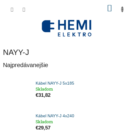
Prejsť
NÁKU
na
obsah
KOŠÍK
NAYY-J
Najpredávanejšie
Kábel NAYY-J 5x185
Skladom
€31,82
Kábel NAYY-J 4x240
Skladom
€29,57