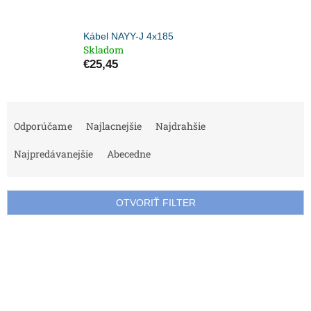
Kábel NAYY-J 4x185
Skladom
€25,45
R
a
Odporúčame
Najlacnejšie
Najdrahšie
d
e
Najpredávanejšie
Abecedne
n
i
e
OTVORIŤ FILTER
p
r
V
o
ý
d
p
u
i
k
s
t