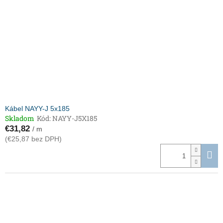
p
o
r
v
o
d
u
k
t
o
v
Kábel NAYY-J 5x185
Skladom
Kód:
NAYY-J5X185
€31,82
/ m
(€25,87 bez DPH)