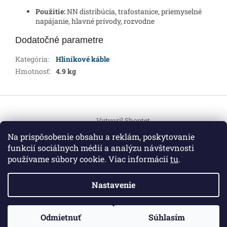
Použitie:
NN distribúcia, trafostanice, priemyselné
napájanie, hlavné prívody, rozvodne
Dodatočné parametre
Kategória
:
Hliníkové káble
Hmotnosť
:
4.9 kg
Z
á
Vytvoril Shoptet
p
ä
Na prispôsobenie obsahu a reklám, poskytovanie
t
funkcií sociálnych médií a analýzu návštevnosti
Copyright 2026
HEMI Elektro
. Všetky práva vyhradené.
i
používame súbory cookie. Viac informácií
tu
.
Upraviť nastavenie cookies
e
Nastavenie
Informácie pre vás
ZO ZDRAVOTNÝCH DÔVODOV BUDÚ VAŠE OBJEDNÁVKY
Odmietnuť
Súhlasím
O nás
|
Certifikáty
|
Cenník dopravy
|
Kontakt
|
Obchodné
VYBAVENÉ V PRIEBEHU 14 DNÍ. ĎAKUJEME ZA POCHOPENIE