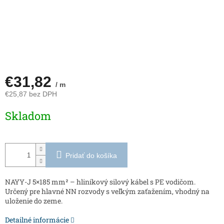
€31,82
/ m
€25,87 bez DPH
Jednotková
Skladom
cena:
Pridať do košíka
NAYY-J 5×185 mm² – hliníkový silový kábel s PE vodičom.
Určený pre hlavné NN rozvody s veľkým zaťažením, vhodný na
uloženie do zeme.
Detailné informácie