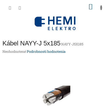
Prejsť
NÁKU
na
obsah
KOŠÍK
Kábel NAYY-J 5x185
NAYY-J5X185
Priemerné
Neohodnotené
Podrobnosti hodnotenia
hodnotenie
produktu
je
0,0
z
5
hviezdičiek.