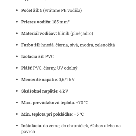
Počet žíl:
5 (vrátane PE vodiča)
Prierez vodiča:
185 mm²
Materiál vodičov:
hliník (plné jadro)
Farby žíl:
hnedá, čierna, sivá, modrá, zelenožltá
Izolácia žíl:
PVC
Plášť:
PVC, čierny, UV odolný
Menovité napätie:
0,6/1 kV
Skúšobné napätie:
4 kV
Max. prevádzková teplota:
+70 °C
Min. teplota pri pokládke:
–5 °C
Inštalácia:
do zeme, do chráničiek, žľabov alebo na
povrch