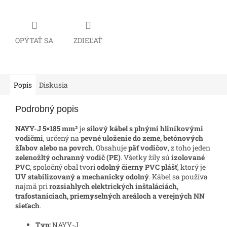
OPÝTAŤ SA
ZDIEĽAŤ
Popis
Diskusia
Podrobný popis
NAYY-J 5×185 mm²
je
silový kábel s plnými hliníkovými
vodičmi
, určený na
pevné uloženie do zeme, betónových
žľabov alebo na povrch
. Obsahuje
päť vodičov
, z toho jeden
zelenožltý ochranný vodič (PE)
. Všetky žily sú
izolované
PVC
, spoločný obal tvorí
odolný čierny PVC plášť
, ktorý je
UV stabilizovaný a mechanicky odolný
. Kábel sa používa
najmä pri
rozsiahlych elektrických inštaláciách,
trafostaniciach, priemyselných areáloch a verejných NN
sieťach
.
Typ:
NAYY-J