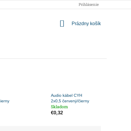
OBCHODNÉ PODMIENKY
PODMIENKY OCHRANY OSOBNÝCH
Prihlásenie
NÁKUPNÝ
Prázdny košík
KOŠÍK
Audio kábel CYH
ierny
2x0,5 červený/čierny
Skladom
€0,32