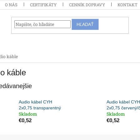
O NÁS
CERTIFIKÁTY
CENNÍK DOPRAVY
KONTAKT
HĽADAŤ
dio káble
o káble
edávanejšie
Audio kábel CYH
Audio kábel CYH
2x0,75 transparentný
2x0,75 červený/č
Skladom
Skladom
€0,52
€0,52