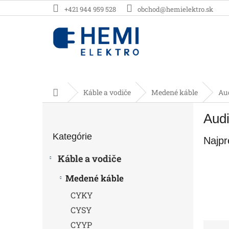
Prejsť
+421 944 959 528
obchod@hemielektro.sk
na
obsah
Domov
Káble a vodiče
Medené káble
Au
B
Audi
o
Preskočiť
č
Kategórie
kategórie
Najpr
n
ý
Káble a vodiče
p
a
Medené káble
n
CYKY
e
l
CYSY
CYYP
R