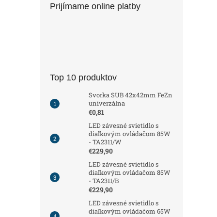
Prijímame online platby
Top 10 produktov
Svorka SUB 42x42mm FeZn
univerzálna
€0,81
LED závesné svietidlo s
diaľkovým ovládačom 85W
- TA2311/W
€229,90
LED závesné svietidlo s
diaľkovým ovládačom 85W
- TA2311/B
€229,90
LED závesné svietidlo s
diaľkovým ovládačom 65W