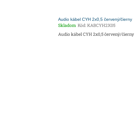
Audio kábel CYH 2x0,5 červený/čierny
Skladom
Kód:
KABCYH2X05
Audio kábel CYH 2x0,5 červený/čierny
O
v
l
á
d
a
c
i
e
p
r
v
k
y