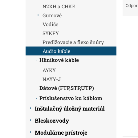
a
Odpo
N2XH a CHKE
d
Gumové
e
Vodiče
V
n
ý
i
SYKFY
p
e
Predlžovacie a flexo šnúry
i
p
Audio káble
s
r
p
o
Hliníkové káble
r
d
AYKY
o
u
d
NAYY-J
k
u
t
Dátové (FTP,STP,UTP)
k
o
Príslušenstvo ku káblom
t
v
o
Inštalačný úložný materiál
v
Bleskozvody
Modulárne prístroje