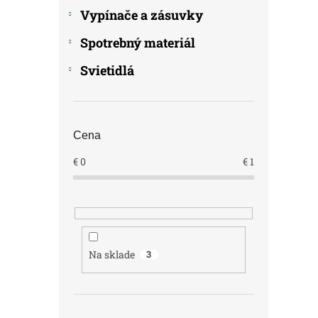
Vypínače a zásuvky
Spotrebný materiál
Svietidlá
Cena
€
0
€
1
Na sklade
3