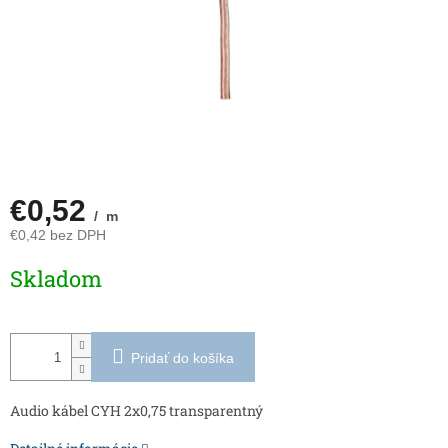
€0,52
/ m
€0,42 bez DPH
Jednotková
Skladom
cena:
Pridať do košíka
Audio kábel CYH 2x0,75 transparentný