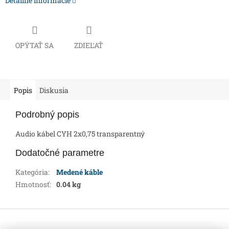
Detailné informácie
OPÝTAŤ SA
ZDIEĽAŤ
Popis
Diskusia
Podrobný popis
Audio kábel CYH 2x0,75 transparentný
Dodatočné parametre
Kategória
:
Medené káble
Hmotnosť
:
0.04 kg
Z
á