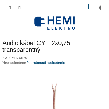
Prejsť
NÁKU
na
obsah
KOŠÍK
Audio kábel CYH 2x0,75
transparentný
KABCYH2X075T
Priemerné
Neohodnotené
Podrobnosti hodnotenia
hodnotenie
produktu
je
0,0
z
5
hviezdičiek.