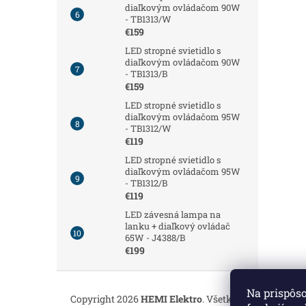
diaľkovým ovládačom 90W
- TB1313/W
€159
LED stropné svietidlo s
diaľkovým ovládačom 90W
- TB1313/B
€159
LED stropné svietidlo s
diaľkovým ovládačom 95W
- TB1312/W
€119
LED stropné svietidlo s
diaľkovým ovládačom 95W
- TB1312/B
€119
LED závesná lampa na
lanku + diaľkový ovládač
65W - J4388/B
€199
Z
á
Na prispôs
Copyright 2026
HEMI Elektro
. Všetky práva vyhrade