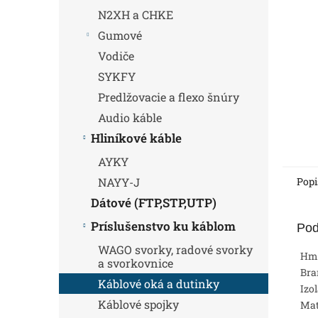
N2XH a CHKE
Gumové
Vodiče
SYKFY
Predlžovacie a flexo šnúry
Audio káble
Hliníkové káble
AYKY
Popi
NAYY-J
Dátové (FTP,STP,UTP)
Príslušenstvo ku káblom
Pod
WAGO svorky, radové svorky
Hm
a svorkovnice
Bra
Káblové oká a dutinky
Izo
Káblové spojky
Mat