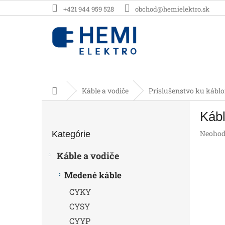
Prejsť
+421 944 959 528
obchod@hemielektro.sk
na
obsah
Domov
Káble a vodiče
Príslušenstvo ku kábl
B
Kábl
o
Preskočiť
č
Prieme
Neohod
Kategórie
kategórie
n
hodnot
ý
produk
Káble a vodiče
p
je
0,0
a
Medené káble
z
n
5
CYKY
e
hviezdič
l
CYSY
CYYP