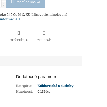
Pridať do košíka
oko 240 Cu M12 KU-L lisovacie neizolované
 informácie
Č
OPÝTAŤ SA
ZDIEĽAŤ
Dodatočné parametre
Kategória
:
Káblové oká a dutinky
Hmotnosť
:
0.139 kg