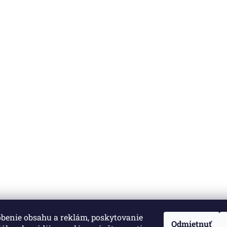
obenie obsahu a reklám, poskytovanie
né.
Upraviť nastavenie cookies
Odmietnuť