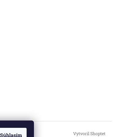
Vytvoril Shoptet
Súhlasím