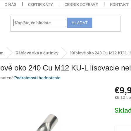
O NÁS
CERTIFIKÁTY
CENNÍK DOPRAVY
KONTAKT
HĽADAŤ
om
Káblové oká a dutinky
Káblové oko 240 Cu M12 KU-L li
ové oko 240 Cu M12 KU-L lisovacie ne
rné
notené
Podrobnosti hodnotenia
enie
€9,
tu
€8,10 b
Jednotk
Skla
cena:
iek.