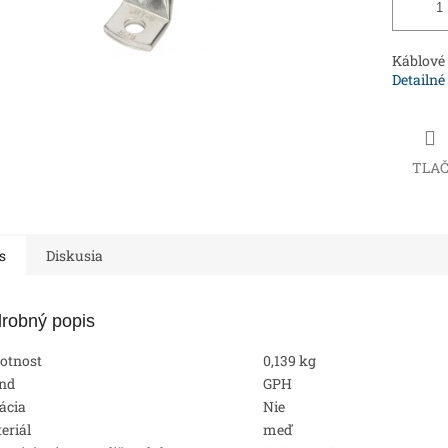
Káblové 
Detailné
TLA
s
Diskusia
robný popis
otnost
0,139 kg
nd
GPH
lácia
Nie
eriál
meď