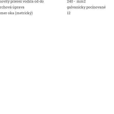
ovitý prierez vodiča od-do
240 - mm2
rchová úprava
galvanicky pocínované
emer oka (metrický)
12