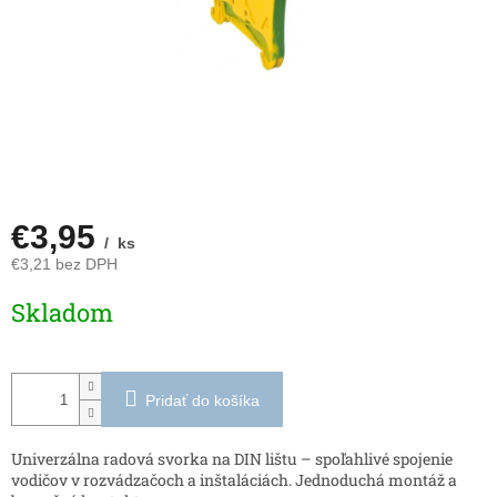
€3,95
/ ks
€3,21 bez DPH
Jednotková
Skladom
cena:
Pridať do košíka
Univerzálna radová svorka na DIN lištu – spoľahlivé spojenie
vodičov v rozvádzačoch a inštaláciách. Jednoduchá montáž a