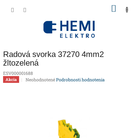
Prejsť
NÁKU
na
obsah
KOŠÍK
Radová svorka 37270 4mm2
žltozelená
ESV000001688
Priemerné
Neohodnotené
Podrobnosti hodnotenia
Akcia
hodnotenie
produktu
je
0,0
z
5
hviezdičiek.