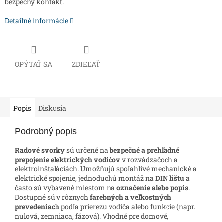
bezpečný kontakt.
Detailné informácie
OPÝTAŤ SA
ZDIEĽAŤ
Popis
Diskusia
Podrobný popis
Radové svorky
sú určené na
bezpečné a prehľadné
prepojenie elektrických vodičov
v rozvádzačoch a
elektroinštaláciách. Umožňujú spoľahlivé mechanické a
elektrické spojenie, jednoduchú montáž na
DIN lištu
a
často sú vybavené miestom na
označenie alebo popis
.
Dostupné sú v rôznych
farebných a veľkostných
prevedeniach
podľa prierezu vodiča alebo funkcie (napr.
nulová, zemniaca, fázová). Vhodné pre domové,