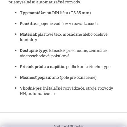
priemyselné aj automatizačné rozvody.
Typ montáže:
na DIN lištu (TS 35 mm)
Použitie:
spojenie vodičov v rozvádzačoch
Materiál:
plastové telo, mosadzné alebo oceľové
kontakty
Dostupné typy:
klasické, priechodné, zemniace,
viacposchodové, poistkové
Prietok prúdu a napätia:
podľa konkrétneho typu
Možnosť popisu:
áno (pole pre označenie)
Vhodné pre:
inštalačné rozvádzače, stroje, rozvody
NN, automatizáciu
Z
á
Vytvoril Shoptet