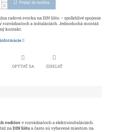
Pridať do košíka
lna radová svorka na DIN lištu – spoľahlivé spojenie
v rozvádzačoch a inštaláciách. Jednoduchá montáž
ný kontakt.
 informácie
Č
OPÝTAŤ SA
ZDIEĽAŤ
ých vodičov
v rozvádzačoch a elektroinštaláciách.
ntáž na
DIN lištu
a často sú vybavené miestom na