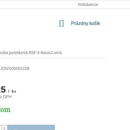
OBCHODNÉ PODMIENKY
PODMIENKY OCHRANY OSOBNÝCH
Prihlásenie
NÁKUPNÝ
Prázdny košík
KOŠÍK
orka poistková RSP 4 4mm2 sivá
á
ESV000001328
25
/ ks
ez DPH
ová
dom