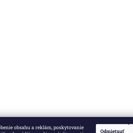
obenie obsahu a reklám, poskytovanie
né.
Upraviť nastavenie cookies
Odmietnuť