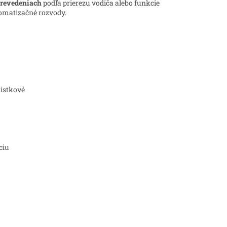
prevedeniach
podľa prierezu vodiča alebo funkcie
tomatizačné rozvody.
oistkové
ciu