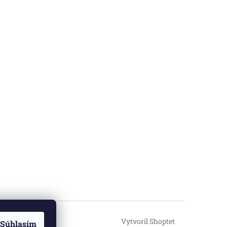
Vytvoril Shoptet
Súhlasím