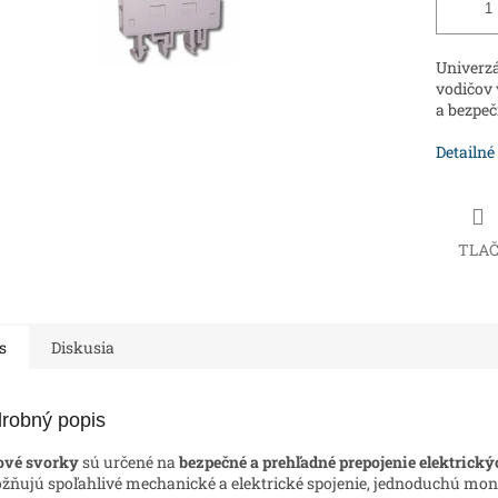
Univerzá
vodičov 
a bezpeč
Detailné
TLA
s
Diskusia
robný popis
ové svorky
sú určené na
bezpečné a prehľadné prepojenie elektrick
ňujú spoľahlivé mechanické a elektrické spojenie, jednoduchú mo