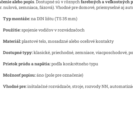
čenie alebo popis
. Dostupné sú v rôznych
farebných a veľkostných 
r. nulová, zemniaca, fázová). Vhodné pre domové, priemyselné aj au
Typ montáže:
na DIN lištu (TS 35 mm)
Použitie:
spojenie vodičov v rozvádzačoch
Materiál:
plastové telo, mosadzné alebo oceľové kontakty
Dostupné typy:
klasické, priechodné, zemniace, viacposchodové, p
Prietok prúdu a napätia:
podľa konkrétneho typu
Možnosť popisu:
áno (pole pre označenie)
Vhodné pre:
inštalačné rozvádzače, stroje, rozvody NN, automatizá