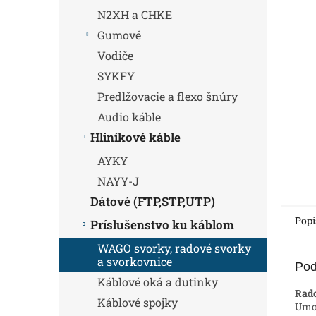
N2XH a CHKE
Gumové
Vodiče
SYKFY
Predlžovacie a flexo šnúry
Audio káble
Hliníkové káble
AYKY
NAYY-J
Dátové (FTP,STP,UTP)
Popi
Príslušenstvo ku káblom
WAGO svorky, radové svorky
a svorkovnice
Pod
Káblové oká a dutinky
Rad
Káblové spojky
Umož