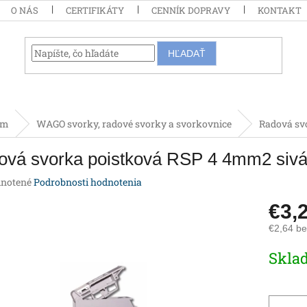
O NÁS
CERTIFIKÁTY
CENNÍK DOPRAVY
KONTAKT
HĽADAŤ
om
WAGO svorky, radové svorky a svorkovnice
Radová sv
ová svorka poistková RSP 4 4mm2 siv
rné
notené
Podrobnosti hodnotenia
enie
€3,
tu
€2,64 b
Jednotk
Skla
cena:
iek.