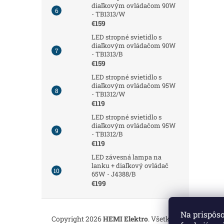
diaľkovým ovládačom 90W
- TB1313/W
€159
LED stropné svietidlo s
diaľkovým ovládačom 90W
- TB1313/B
€159
LED stropné svietidlo s
diaľkovým ovládačom 95W
- TB1312/W
€119
LED stropné svietidlo s
diaľkovým ovládačom 95W
- TB1312/B
€119
LED závesná lampa na
lanku + diaľkový ovládač
65W - J4388/B
€199
Z
á
Na prispôs
Copyright 2026
HEMI Elektro
. Všetky práva vyhrade