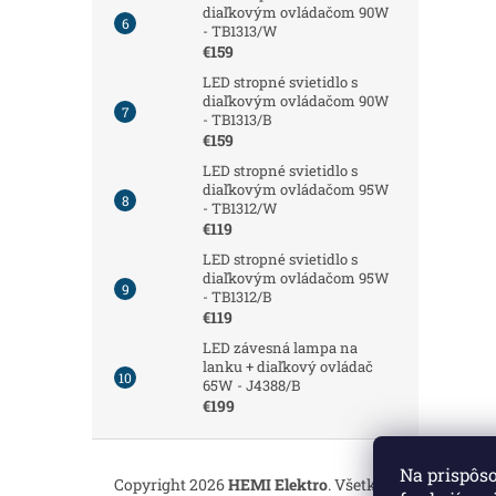
diaľkovým ovládačom 90W
- TB1313/W
€159
LED stropné svietidlo s
diaľkovým ovládačom 90W
- TB1313/B
€159
LED stropné svietidlo s
diaľkovým ovládačom 95W
- TB1312/W
€119
LED stropné svietidlo s
diaľkovým ovládačom 95W
- TB1312/B
€119
LED závesná lampa na
lanku + diaľkový ovládač
65W - J4388/B
€199
Z
á
Na prispôs
Copyright 2026
HEMI Elektro
. Všetky práva vyhrade