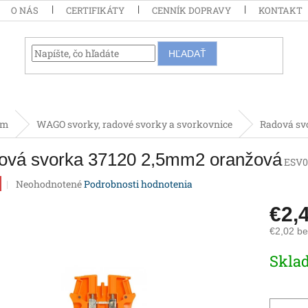
O NÁS
CERTIFIKÁTY
CENNÍK DOPRAVY
KONTAKT
HĽADAŤ
om
WAGO svorky, radové svorky a svorkovnice
Radová sv
ová svorka 37120 2,5mm2 oranžová
ESV0
Priemerné
Neohodnotené
Podrobnosti hodnotenia
hodnotenie
produktu
€2,
je
€2,02 b
0,0
z
Jednotk
Skla
5
cena:
hviezdičiek.