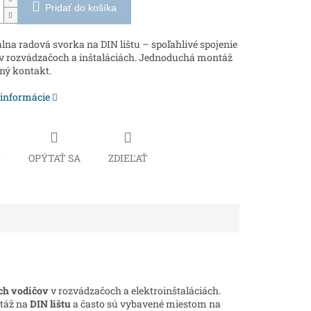
Pridať do košíka
lna radová svorka na DIN lištu – spoľahlivé spojenie
v rozvádzačoch a inštaláciách. Jednoduchá montáž
ný kontakt.
 informácie
Č
OPÝTAŤ SA
ZDIEĽAŤ
ých vodičov
v rozvádzačoch a elektroinštaláciách.
ntáž na
DIN lištu
a často sú vybavené miestom na