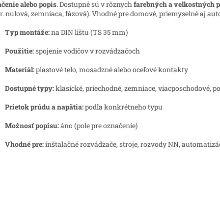
čenie alebo popis
. Dostupné sú v rôznych
farebných a veľkostných 
r. nulová, zemniaca, fázová). Vhodné pre domové, priemyselné aj au
Typ montáže:
na DIN lištu (TS 35 mm)
Použitie:
spojenie vodičov v rozvádzačoch
Materiál:
plastové telo, mosadzné alebo oceľové kontakty
Dostupné typy:
klasické, priechodné, zemniace, viacposchodové, p
Prietok prúdu a napätia:
podľa konkrétneho typu
Možnosť popisu:
áno (pole pre označenie)
Vhodné pre:
inštalačné rozvádzače, stroje, rozvody NN, automatizá