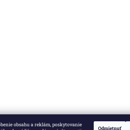
obenie obsahu a reklám, poskytovanie
né.
Upraviť nastavenie cookies
Odmietnuť