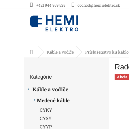
Prejsť
+421 944 959 528
obchod@hemielektro.sk
na
obsah
Domov
Káble a vodiče
Príslušenstvo ku kábl
B
Rad
o
Preskočiť
č
Kategórie
kategórie
Akcia
n
ý
Káble a vodiče
p
a
Medené káble
n
CYKY
e
l
CYSY
CYYP