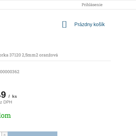
OBCHODNÉ PODMIENKY
PODMIENKY OCHRANY OSOBNÝCH
Prihlásenie
NÁKUPNÝ
Prázdny košík
KOŠÍK
orka 37120 2,5mm2 oranžová
00000362
49
/ ks
ez DPH
ová
dom