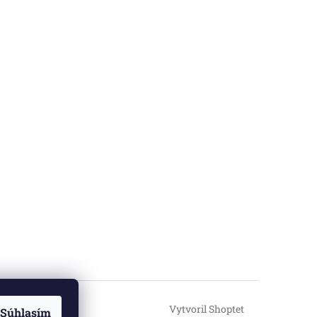
Vytvoril Shoptet
Súhlasím