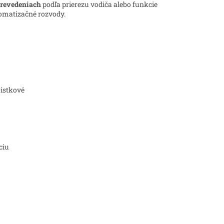
prevedeniach
podľa prierezu vodiča alebo funkcie
tomatizačné rozvody.
oistkové
ciu