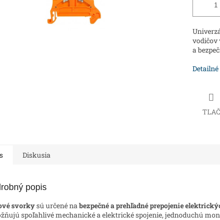
Univerzá
vodičov 
a bezpeč
Detailné
TLA
s
Diskusia
robný popis
ové svorky
sú určené na
bezpečné a prehľadné prepojenie elektrick
ňujú spoľahlivé mechanické a elektrické spojenie, jednoduchú mo