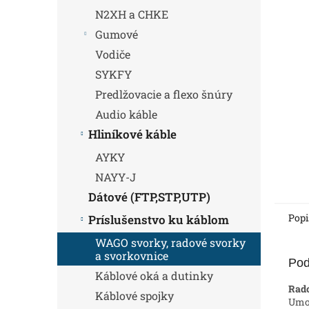
N2XH a CHKE
Gumové
Vodiče
SYKFY
Predlžovacie a flexo šnúry
Audio káble
Hliníkové káble
AYKY
NAYY-J
Dátové (FTP,STP,UTP)
Popi
Príslušenstvo ku káblom
WAGO svorky, radové svorky
a svorkovnice
Pod
Káblové oká a dutinky
Rad
Káblové spojky
Umož