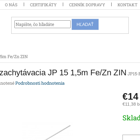
O NÁS
CERTIFIKÁTY
CENNÍK DOPRAVY
KONTAKT
HĽADAŤ
1,5m Fe/Zn ZIN
zachytávacia JP 15 1,5m Fe/Zn ZIN
JP15-
rné
notené
Podrobnosti hodnotenia
enie
€1
tu
€11,38 
Jednotk
Skla
cena:
iek.