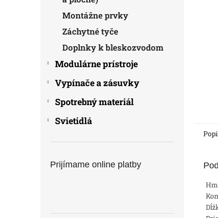
Montážne prvky
Záchytné tyče
Doplnky k bleskozvodom
Modulárne prístroje
Vypínače a zásuvky
Spotrebný materiál
Svietidlá
Popi
Prijímame online platby
Pod
Hm
Ko
Dĺž