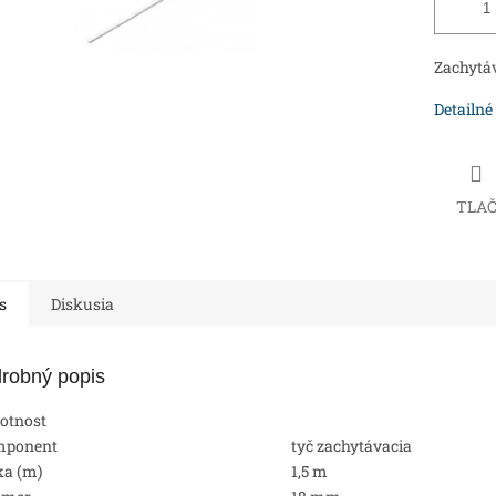
Zachytáv
Detailné
TLA
s
Diskusia
robný popis
otnost
mponent
tyč zachytávacia
ka (m)
1,5 m