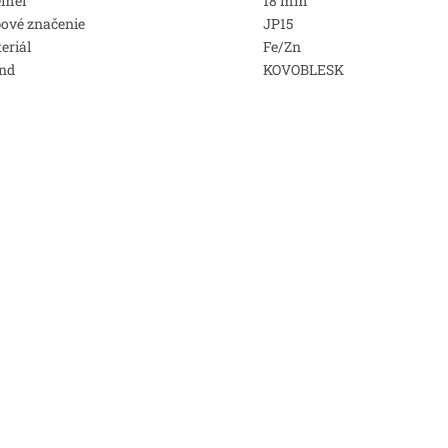
emer
18 mm
ové značenie
JP15
eriál
Fe/Zn
nd
KOVOBLESK