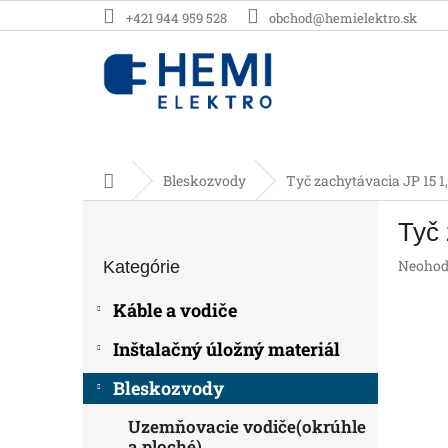
Prejsť
+421 944 959 528
obchod@hemielektro.sk
na
obsah
Domov
Bleskozvody
Tyč zachytávacia JP 15 
B
Tyč 
o
Preskočiť
č
Prieme
Neohod
Kategórie
kategórie
n
hodnot
ý
produk
Káble a vodiče
p
je
0,0
a
Inštalačný úložný materiál
z
n
5
e
Bleskozvody
hviezdič
l
Uzemňovacie vodiče(okrúhle
a ploché)