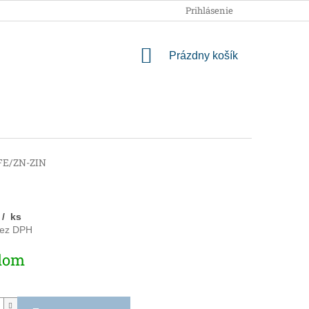
OBCHODNÉ PODMIENKY
PODMIENKY OCHRANY OSOBNÝCH
Prihlásenie
NÁKUPNÝ
Prázdny košík
KOŠÍK
FE/ZN-ZIN
4
/ ks
bez DPH
ová
dom