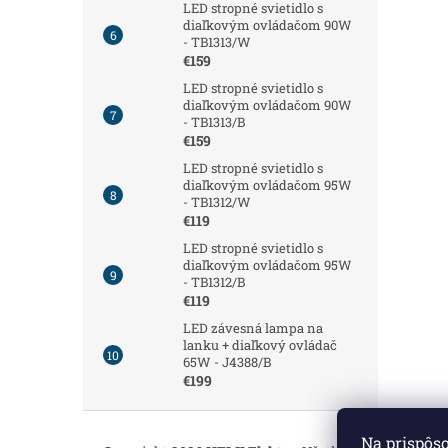
LED stropné svietidlo s
diaľkovým ovládačom 90W
- TB1313/W
€159
LED stropné svietidlo s
diaľkovým ovládačom 90W
- TB1313/B
€159
LED stropné svietidlo s
diaľkovým ovládačom 95W
- TB1312/W
€119
LED stropné svietidlo s
diaľkovým ovládačom 95W
- TB1312/B
€119
LED závesná lampa na
lanku + diaľkový ovládač
65W - J4388/B
€199
Z
á
Na prispôs