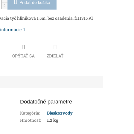
Pridať do košíka
acia tyč hliníková 1,5m, bez osadenia. f111315 Al
 informácie
Č
OPÝTAŤ SA
ZDIEĽAŤ
Dodatočné parametre
Kategória
:
Bleskozvody
Hmotnosť
:
1.2 kg