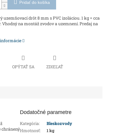
Pridať do košíka
ý uzemňovací drôt 8 mm s PVC izoláciou. 1 kg = cca
. Vhodný na montáž zvodov a uzemnení. Predaj na
 informácie
Č
OPÝTAŤ SA
ZDIEĽAŤ
Dodatočné parametre
áž
Kategória
:
Bleskozvody
e chránený
Hmotnosť
:
1 kg