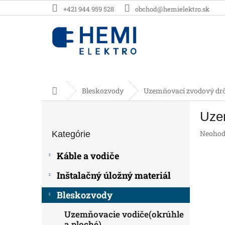
Prejsť
+421 944 959 528
obchod@hemielektro.sk
na
obsah
Domov
Bleskozvody
Uzemňovací zvodový drô
B
Uze
o
Preskočiť
č
Prieme
Neohod
Kategórie
kategórie
n
hodnot
ý
produk
Káble a vodiče
p
je
0,0
a
Inštalačný úložný materiál
z
n
5
e
Bleskozvody
hviezdič
l
Uzemňovacie vodiče(okrúhle
a ploché)