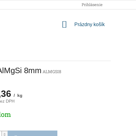
OBCHODNÉ PODMIENKY
PODMIENKY OCHRANY OSOBNÝCH
Prihlásenie
NÁKUPNÝ
Prázdny košík
KOŠÍK
 AlMgSi 8mm
ALMGSI8
,36
/ kg
bez DPH
ová
dom