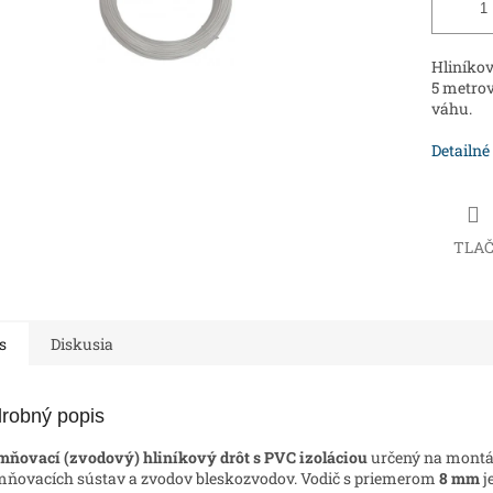
Hliníkov
5 metrov
váhu.
Detailné
TLA
s
Diskusia
robný popis
ňovací (zvodový) hliníkový drôt s PVC izoláciou
určený na mont
ňovacích sústav a zvodov bleskozvodov. Vodič s priemerom
8 mm
j