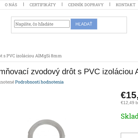
O NÁS
CERTIFIKÁTY
CENNÍK DOPRAVY
KONTAKT
HĽADAŤ
t s PVC izoláciou AlMgSi 8mm
mňovací zvodový drôt s PVC izoláciou
rné
notené
Podrobnosti hodnotenia
enie
€15
tu
€12,49 
Jednotk
Skla
cena:
iek.