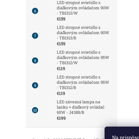
LED stropné svietidlo s
diaľkovým ovládačom 90W
- TB1313/W
€159
LED stropné svietidlo s
diaľkovým ovládačom 90W
- TB1313/B
€159
LED stropné svietidlo s
diaľkovým ovládačom 95W
- TB1312/W
€119
LED stropné svietidlo s
diaľkovým ovládačom 95W
- TB1312/B
€119
LED závesná lampa na
lanku + diaľkový ovládač
65W - J4388/B
€199
Z
á
Na prispôs