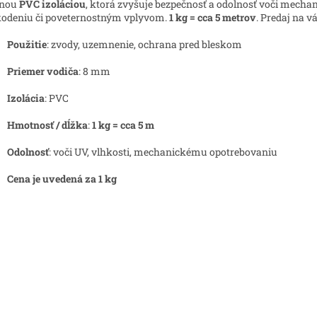
lnou
PVC izoláciou
, ktorá zvyšuje bezpečnosť a odolnosť voči mech
odeniu či poveternostným vplyvom.
1 kg = cca 5 metrov
. Predaj na v
Použitie
: zvody, uzemnenie, ochrana pred bleskom
Priemer vodiča
: 8 mm
Izolácia
: PVC
Hmotnosť / dĺžka
:
1 kg = cca 5 m
Odolnosť
: voči UV, vlhkosti, mechanickému opotrebovaniu
Cena je uvedená za 1 kg