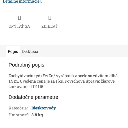
Detailné informácie
OPÝTAŤ SA
ZDIEĽAŤ
Popis
Diskusia
Podrobný popis
Zachytávacia tyč /Fe/Zn/ vyrábaná z ocele so závitom dlhá
1,5 m. Uvedená cena je za 1 ks. Povrchová úprava: žiarové
zinkovanie. f111115
Dodatočné parametre
Kategória
:
Bleskozvody
Hmotnosť
:
3.8 kg