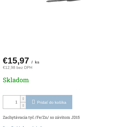
€15,97
/ ks
€12,98 bez DPH
Jednotková
Skladom
cena:
Pridať do košíka
Zachytávacia tyč /Fe/Zn/ so závitom JD15