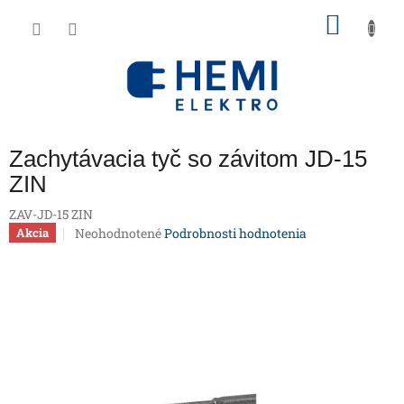
Prejsť
NÁKU
na
obsah
KOŠÍK
Zachytávacia tyč so závitom JD-15
ZIN
ZAV-JD-15 ZIN
Priemerné
Neohodnotené
Podrobnosti hodnotenia
Akcia
hodnotenie
produktu
je
0,0
z
5
hviezdičiek.