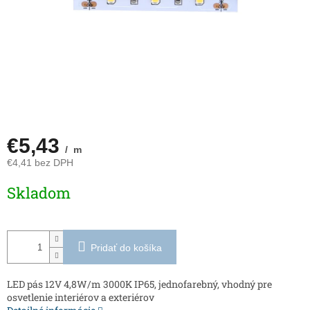
€5,43
/ m
€4,41 bez DPH
Jednotková
Skladom
cena:
Pridať do košíka
LED pás 12V 4,8W/m 3000K IP65, jednofarebný, vhodný pre
osvetlenie interiérov a exteriérov