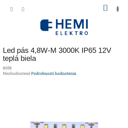
Prejsť
NÁKU
na
obsah
KOŠÍK
Led pás 4,8W-M 3000K IP65 12V
teplá biela
8058
Priemerné
Neohodnotené
Podrobnosti hodnotenia
hodnotenie
produktu
je
0,0
z
5
hviezdičiek.