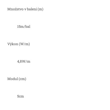
Množstvo v balení (m)
15m/bal
Výkon (W/m)
4,8W/m
Modul (cm)
5cm