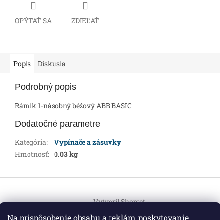
OPÝTAŤ SA
ZDIEĽAŤ
Popis
Diskusia
Podrobný popis
Rámik 1-násobný béžový ABB BASIC
Dodatočné parametre
Kategória
:
Vypínače a zásuvky
Hmotnosť
:
0.03 kg
Z
á
Vytvoril Shoptet
p
ä
Na prispôsobenie obsahu a reklám, poskytovanie