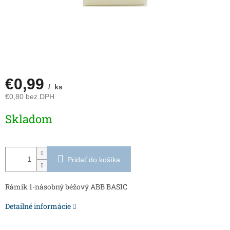
€0,99
/ ks
€0,80 bez DPH
Jednotková
Skladom
cena:
Pridať do košíka
Rámik 1-násobný béžový ABB BASIC
Detailné informácie