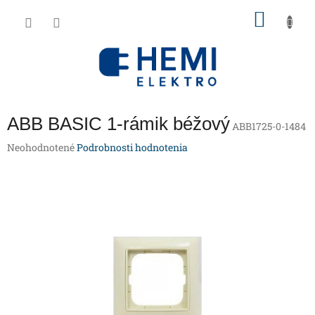
Prejsť
NÁKU
na
obsah
KOŠÍK
ABB BASIC 1-rámik béžový
ABB1725-0-1484
Priemerné
Neohodnotené
Podrobnosti hodnotenia
hodnotenie
produktu
je
0,0
z
5
hviezdičiek.