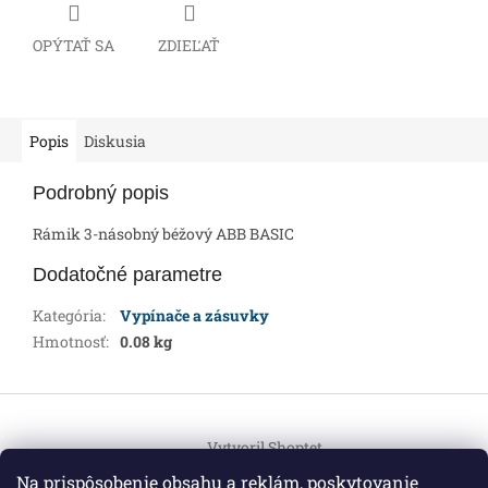
OPÝTAŤ SA
ZDIEĽAŤ
Popis
Diskusia
Podrobný popis
Rámik 3-násobný béžový ABB BASIC
Dodatočné parametre
Kategória
:
Vypínače a zásuvky
Hmotnosť
:
0.08 kg
Z
á
Vytvoril Shoptet
p
ä
Na prispôsobenie obsahu a reklám, poskytovanie