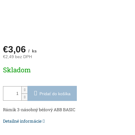
€3,06
/ ks
€2,49 bez DPH
Jednotková
Skladom
cena:
Pridať do košíka
Rámik 3-násobný béžový ABB BASIC
Detailné informácie