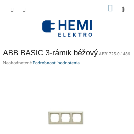
Prejsť
NÁKU
na
obsah
KOŠÍK
ABB BASIC 3-rámik béžový
ABB1725-0-1486
Priemerné
Neohodnotené
Podrobnosti hodnotenia
hodnotenie
produktu
je
0,0
z
5
hviezdičiek.