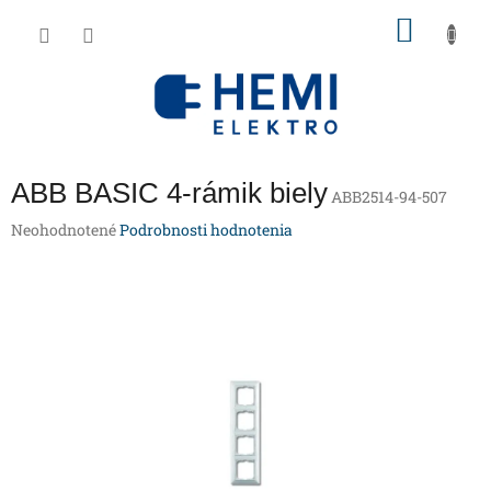
Prejsť
NÁKU
na
obsah
KOŠÍK
ABB BASIC 4-rámik biely
ABB2514-94-507
Priemerné
Neohodnotené
Podrobnosti hodnotenia
hodnotenie
produktu
je
0,0
z
5
hviezdičiek.