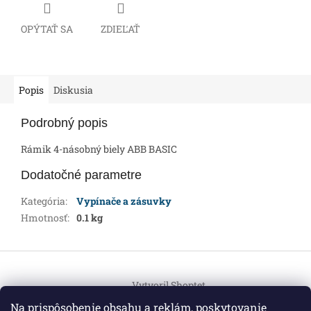
OPÝTAŤ SA
ZDIEĽAŤ
Popis
Diskusia
Podrobný popis
Rámik 4-násobný biely ABB BASIC
Dodatočné parametre
Kategória
:
Vypínače a zásuvky
Hmotnosť
:
0.1 kg
Z
á
Vytvoril Shoptet
p
ä
Na prispôsobenie obsahu a reklám, poskytovanie