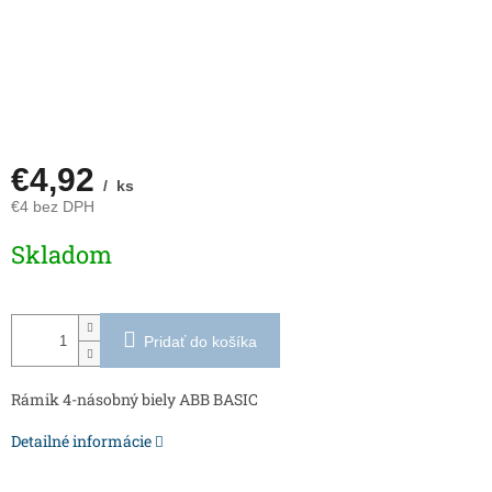
€4,92
/ ks
€4 bez DPH
Jednotková
Skladom
cena:
Pridať do košíka
Rámik 4-násobný biely ABB BASIC
Detailné informácie