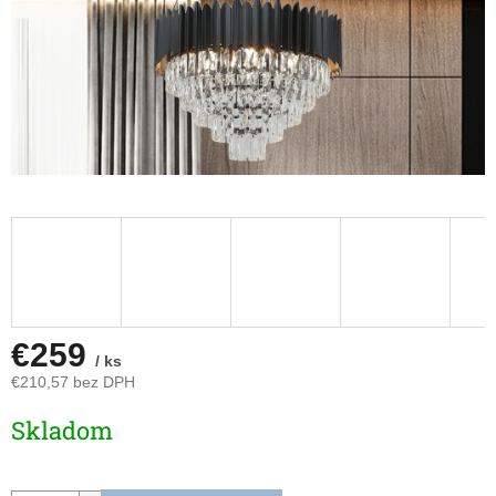
€259
/ ks
€210,57 bez DPH
Jednotková
Skladom
cena: