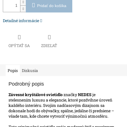
Pridať do košíka
Detailné informácie
OPÝTAŤ SA
ZDIEĽAŤ
Popis
Diskusia
Podrobný popis
Závesné kryštálové svietidlo
značky
NEDES
je
stelesnením luxusu a elegancie, ktoré pozdvihne úroveň
každého interiéru. Svojím nadčasovým dizajnom sa
dokonale hodí do obývačky, spálne, jedálne či predsiene –
všade tam, kde chcete vytvoriť výnimočnú atmosféru.
Toto výnimočné svietidlo spája moderný štýl s precíznym