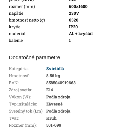
rozmer (mm)
600x1600
napätie
230V
hmotnosť netto (g)
6320
krytie
IP20
materiál
AL + kryštál
balenie
1
Dodatočné parametre
Kategória
:
Svietidlá
Hmotnosť
:
8.56 kg
EAN
:
8585040919663
Zdroj svetla
:
E14
Výkon (W)
:
Podľa zdroja
Typ inštalácie
:
Závesné
Svetelný tok (Lm)
:
Podľa zdroja
Tvar
:
Kruh
Rozmer (mm)
:
501-699