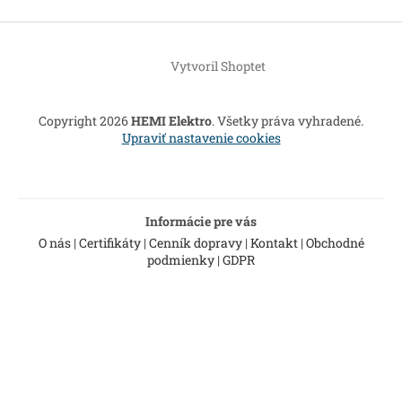
Z
á
Vytvoril Shoptet
p
ä
t
Copyright 2026
HEMI Elektro
. Všetky práva vyhradené.
i
Upraviť nastavenie cookies
e
Informácie pre vás
O nás
|
Certifikáty
|
Cenník dopravy
|
Kontakt
|
Obchodné
podmienky
|
GDPR