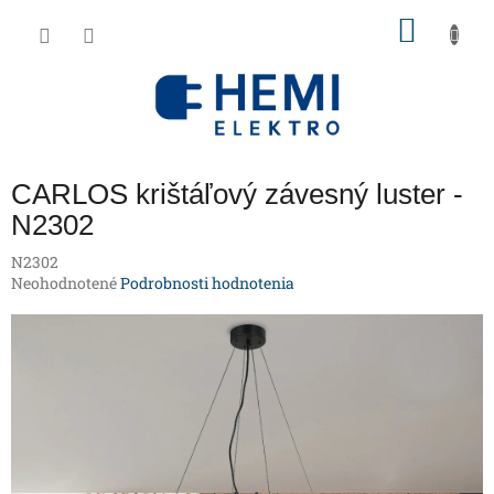
Prejsť
NÁKU
na
obsah
KOŠÍK
CARLOS krištáľový závesný luster -
N2302
N2302
Priemerné
Neohodnotené
Podrobnosti hodnotenia
hodnotenie
produktu
je
0,0
z
5
hviezdičiek.