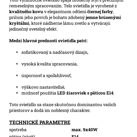
remeselným spracovaním. Telo svietidla je vyrobené z
kvalitného kovu
v elegantnom odtieni
čiernej farby
,
pričom jeho povrch je bohato zdobený
jemne brúsenými
kryštálmi
, ktoré nádherne lámu svetlo a vytvárajú
jedinečný svetelný efekt.
Medzi hlavné prednosti svietidla patrí:
sofistikovaný a nadčasový dizajn,
vysoká kvalita spracovania,
úspornosť a spoľahlivosť,
výškovo nastaviteľné,
možnosť použitia
LED žiaroviek s päticou E14
.
Toto svietidlo sa stane skutočnou dominantou vašich
priestorov a dodá im noblesný charakter.
TECHNICKÉ PARAMETRE
spotreba
max. 9x40W
pätica (závit)
E14