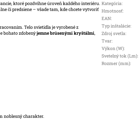
gancie, ktoré pozdvihne úroveň každého interiéru.
Kategória
:
e či predsiene – všade tam, kde chcete vytvoriť
Hmotnosť
:
EAN
:
Typ inštalácie
:
acovaním. Telo svietidla je vyrobené z
 je bohato zdobený
jemne brúsenými kryštálmi
,
Zdroj svetla
:
Tvar
:
Výkon (W)
:
Svetelný tok (Lm)
:
Rozmer (mm)
:
m noblesný charakter.