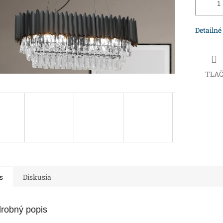
Detailné
TLA
s
Diskusia
robný popis