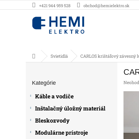
Prejsť
+421 944 959 528
obchod@hemielektro.sk
na
obsah
Domov
Svietidlá
CARLOS krištáľový závesný l
B
CARL
o
Preskočiť
č
Prieme
Neohod
Kategórie
kategórie
n
hodnot
ý
produk
Káble a vodiče
p
je
0,0
a
Inštalačný úložný materiál
z
n
5
e
Bleskozvody
hviezdič
l
Modulárne prístroje