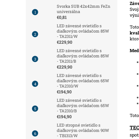
Záve
Svorka SUB 42x42mm FeZn
Svoj
univerzálna
výn
€0,81
LED závesné svietidlo s
Toto
diaľkovým ovládačom 85W
kval
- TA2311/W
ktor
€229,90
Medz
LED závesné svietidlo s
diaľkovým ovládačom 85W
- TA2311/B
€229,90
LED závesné svietidlo s
diaľkovým ovládačom 65W
- TA2310/W
€194,90
LED závesné svietidlo s
diaľkovým ovládačom 65W
- TA2310/B
Toto
€194,90
LED stropné svietidlo s
TE
diaľkovým ovládačom 90W
spot
- TB1313/W