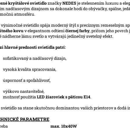
sné kryštálové svietidlo
značky
NEDES
je stelesnením luxusu a ele
ím nadčasovým dizajnom sa dokonale hodí do obývačky, spálne, jedáln
imočnú atmosféru.
 výnimočné svietidlo spája moderný štýl s precíznym remeselným spr
itného kovu
v elegantnom odtieni
čiernej farby
, pričom jeho povrch
é nádherne lámu svetlo a vytvárajú jedinečný svetelný efekt.
i hlavné prednosti svietidla patrí:
sofistikovaný a nadčasový dizajn,
vysoká kvalita spracovania,
úspornosť a spoľahlivosť,
výškovo nastaviteľné,
možnosť použitia
LED žiaroviek s päticou E14
.
 svietidlo sa stane skutočnou dominantou vašich priestorov a dodá i
CHNICKÉ PARAMETRE
reba
max. 10x40W