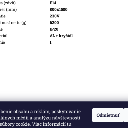
a (závit)
E14
mer (mm)
800x1500
tie
230V
nosť netto (g)
6200
ie
IP20
riál
AL + kryštál
nie
1
obenie obsahu a reklám, poskytovanie
né.
Upraviť nastavenie cookies
Odmietnuť
iálnych médií a analýzu návštevnosti
súbory cookie. Viac informácií
tu
.