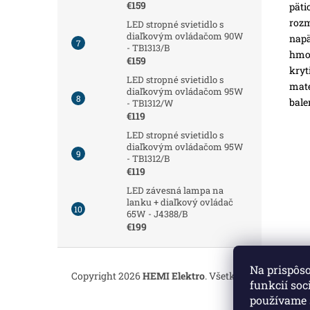
€159
pätic
roz
LED stropné svietidlo s
diaľkovým ovládačom 90W
napä
- TB1313/B
hmot
€159
kryt
LED stropné svietidlo s
mate
diaľkovým ovládačom 95W
bale
- TB1312/W
€119
LED stropné svietidlo s
diaľkovým ovládačom 95W
- TB1312/B
€119
LED závesná lampa na
lanku + diaľkový ovládač
65W - J4388/B
€199
Z
á
Na prispôs
Copyright 2026
HEMI Elektro
. Všetky práva vyhrade
p
funkcií soc
ä
používame 