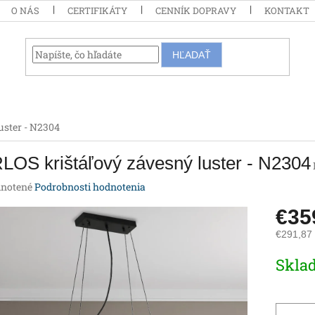
O NÁS
CERTIFIKÁTY
CENNÍK DOPRAVY
KONTAKT
HĽADAŤ
uster - N2304
OS krištáľový závesný luster - N2304
rné
notené
Podrobnosti hodnotenia
enie
€3
tu
€291,87
Jednotk
Skla
cena:
iek.