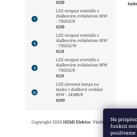
€159
bale
LED stropné svietidlo s
diaľkovým ovládačom 90W
- TB1313/B
€159
LED stropné svietidlo s
diaľkovým ovládačom 95W
- TB1312/W
€119
LED stropné svietidlo s
diaľkovým ovládačom 95W
- TB1312/B
€119
LED závesná lampa na
lanku + diaľkový ovládač
65W - J4388/B
€199
Z
á
Na prispôs
Copyright 2026
HEMI Elektro
. Všetky práva vyhrade
p
funkcií soc
ä
používame 