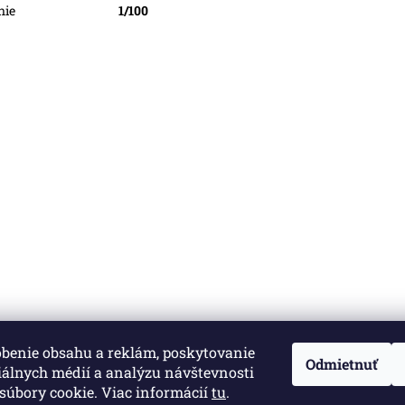
nie
1/100
obenie obsahu a reklám, poskytovanie
né.
Upraviť nastavenie cookies
Odmietnuť
iálnych médií a analýzu návštevnosti
súbory cookie. Viac informácií
tu
.