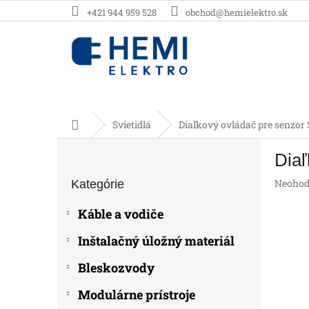
Prejsť
+421 944 959 528
obchod@hemielektro.sk
na
obsah
Domov
Svietidlá
Diaľkový ovládač pre senzor 
B
Diaľ
o
Preskočiť
č
Prieme
Neohod
Kategórie
kategórie
n
hodnot
ý
produk
Káble a vodiče
p
je
0,0
a
Inštalačný úložný materiál
z
n
5
e
Bleskozvody
hviezdič
l
Modulárne prístroje