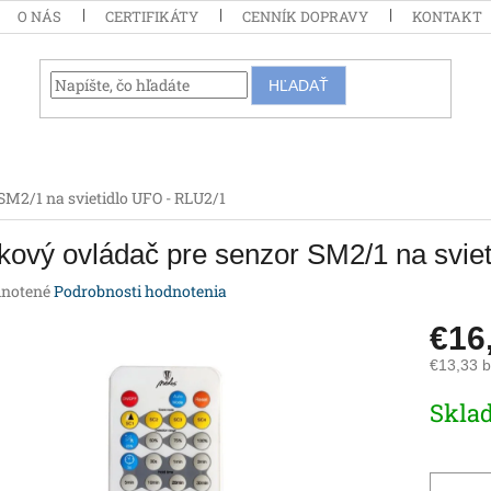
O NÁS
CERTIFIKÁTY
CENNÍK DOPRAVY
KONTAKT
HĽADAŤ
SM2/1 na svietidlo UFO - RLU2/1
kový ovládač pre senzor SM2/1 na svie
rné
notené
Podrobnosti hodnotenia
enie
€16
tu
€13,33 
Jednotk
Skla
cena:
iek.