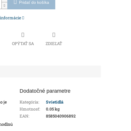
Pridať do košíka
 informácie
Č
OPÝTAŤ SA
ZDIEĽAŤ
Dodatočné parametre
o je
Kategória
:
Svietidlá
Hmotnosť
:
0.05 kg
EAN
:
8585040906892
ohodlnú