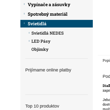
Vypínače a zásuvky
Spotrebný materiál
Svietidlá
Svietidlá NEDES
LED Pásy
Objímky
Popi
Prijímame online platby
Pod
Diaľ
zapn
Jeho
dost
Top 10 produktov
možn