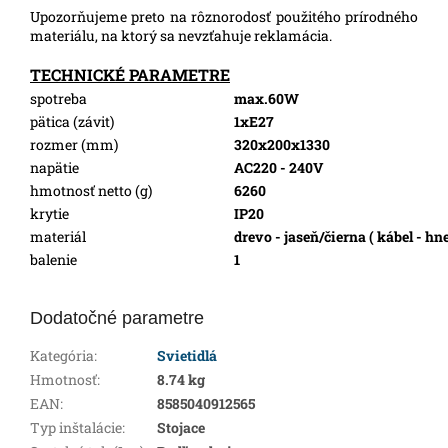
Upozorňujeme preto na rôznorodosť použitého prírodného
materiálu, na ktorý sa nevzťahuje reklamácia.
TECHNICKÉ PARAMETRE
spotreba
max.60W
pätica (závit)
1xE27
rozmer (mm)
320x200x1330
napätie
AC220 - 240V
hmotnosť netto (g)
6260
krytie
IP20
materiál
drevo - jaseň/čierna ( kábel - hn
balenie
1
Dodatočné parametre
Kategória
:
Svietidlá
Hmotnosť
:
8.74 kg
EAN
:
8585040912565
Typ inštalácie
:
Stojace