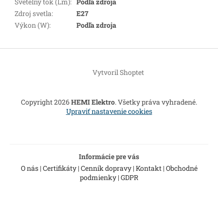
Svetelný tok (Lm)
:
Podľa zdroja
Zdroj svetla
:
E27
Výkon (W)
:
Podľa zdroja
Z
á
Vytvoril Shoptet
p
ä
t
Copyright 2026
HEMI Elektro
. Všetky práva vyhradené.
i
Upraviť nastavenie cookies
e
Informácie pre vás
O nás
|
Certifikáty
|
Cenník dopravy
|
Kontakt
|
Obchodné
podmienky
|
GDPR