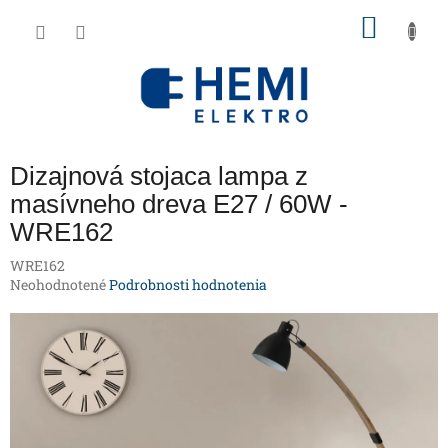
Prejsť
NÁKU
na
obsah
KOŠÍK
Dizajnová stojaca lampa z
masívneho dreva E27 / 60W -
WRE162
WRE162
Priemerné
Neohodnotené
Podrobnosti hodnotenia
hodnotenie
produktu
je
0,0
z
5
hviezdičiek.