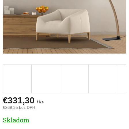
€331,30
/ ks
€269,35 bez DPH
Jednotková
Skladom
cena: