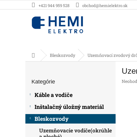
Prejsť
+421 944 959 528
obchod@hemielektro.sk
na
obsah
Domov
Bleskozvody
Uzemňovací zvodový dr
B
Uze
o
Preskočiť
č
Prieme
Neohod
Kategórie
kategórie
n
hodnot
ý
produk
Káble a vodiče
p
je
0,0
a
Inštalačný úložný materiál
z
n
5
e
Bleskozvody
hviezdič
l
Uzemňovacie vodiče(okrúhle
a ploché)