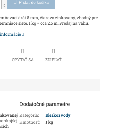
Pridať do košíka
mňovací drôt 8 mm, žiarovo zinkovaný, vhodný pre
zemniace siete. 1 kg = cca 2,5 m. Predaj na váhu.
 informácie
Č
OPÝTAŤ SA
ZDIEĽAŤ
Dodatočné parametre
inkovanej
Kategória
:
Bleskozvody
 vonkajšej
Hmotnosť
:
1 kg
acích