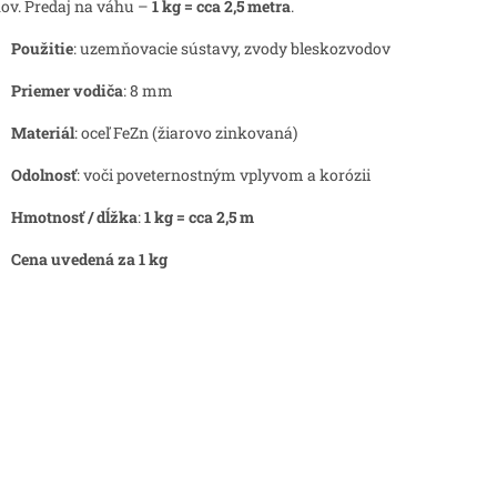
ov. Predaj na váhu –
1 kg = cca 2,5 metra
.
Použitie
: uzemňovacie sústavy, zvody bleskozvodov
Priemer vodiča
: 8 mm
Materiál
: oceľ FeZn (žiarovo zinkovaná)
Odolnosť
: voči poveternostným vplyvom a korózii
Hmotnosť / dĺžka
:
1 kg = cca 2,5 m
Cena uvedená za 1 kg