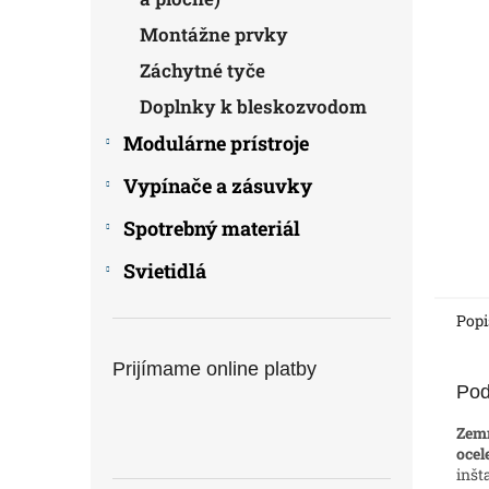
Montážne prvky
Záchytné tyče
Doplnky k bleskozvodom
Modulárne prístroje
Vypínače a zásuvky
Spotrebný materiál
Svietidlá
Popi
Prijímame online platby
Pod
Zemn
ocel
inšt