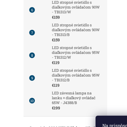
LED stropné svietidlo s
diaľkovým ovládačom 90W
- TB1313/W
€159
LED stropné svietidlo s
diaľkovým ovládačom 90W
- TB1313/B
€159
LED stropné svietidlo s
diaľkovým ovládačom 95W
- TB1312/W
€119
LED stropné svietidlo s
diaľkovým ovládačom 95W
- TB1312/B
€119
LED závesná lampa na
lanku + diaľkový ovládač
65W - J4388/B
€199
Z
á
Na prispôs