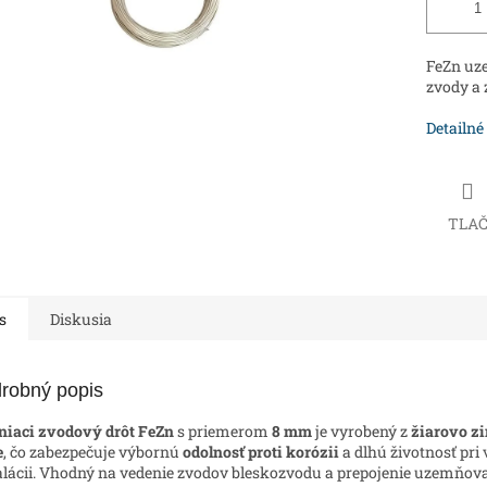
FeZn uze
zvody a 
Detailné
TLA
s
Diskusia
robný popis
iaci zvodový drôt FeZn
s priemerom
8 mm
je vyrobený z
žiarovo z
e
, čo zabezpečuje výbornú
odolnosť proti korózii
a dlhú životnosť pri
alácii. Vhodný na vedenie zvodov bleskozvodu a prepojenie uzemňov