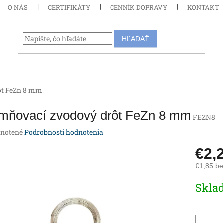
O NÁS
CERTIFIKÁTY
CENNÍK DOPRAVY
KONTAKT
HĽADAŤ
ôt FeZn 8 mm
mňovací zvodový drôt FeZn 8 mm
FEZN8
rné
notené
Podrobnosti hodnotenia
enie
€2,
tu
€1,85 b
Jednotk
Skla
cena:
iek.