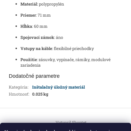
Materiál
: polypropylén
Priemer
: 71 mm
Hĺbka
: 60 mm
Spojovací zámok
: áno
Vstupy na káble
: flexibilné priechodky
Použitie
: zásuvky, vypínače, rámiky, modulové
zariadenia
Dodatočné parametre
Kategória
:
Inštalačný úložný materiál
Hmotnosť
:
0.025 kg
Z
á
Vytvoril Shoptet
p
ä