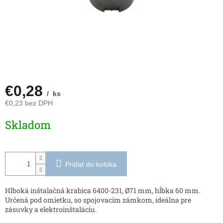
€0,28
/ ks
€0,23 bez DPH
Jednotková
Skladom
cena:
Pridať do košíka
Hlboká inštalačná krabica 6400-231, Ø71 mm, hĺbka 60 mm.
Určená pod omietku, so spojovacím zámkom, ideálna pre
zásuvky a elektroinštaláciu.