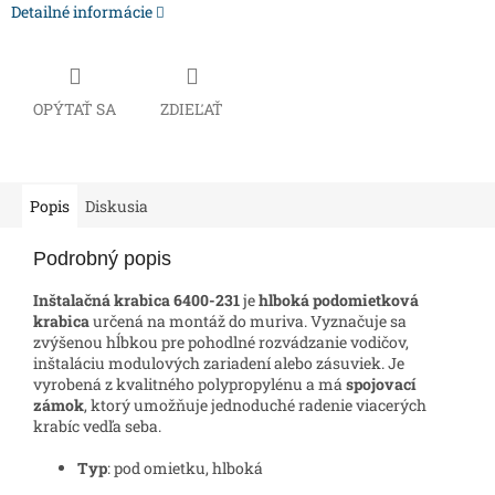
Detailné informácie
OPÝTAŤ SA
ZDIEĽAŤ
Popis
Diskusia
Podrobný popis
Inštalačná krabica 6400-231
je
hlboká podomietková
krabica
určená na montáž do muriva. Vyznačuje sa
zvýšenou hĺbkou pre pohodlné rozvádzanie vodičov,
inštaláciu modulových zariadení alebo zásuviek. Je
vyrobená z kvalitného polypropylénu a má
spojovací
zámok
, ktorý umožňuje jednoduché radenie viacerých
krabíc vedľa seba.
Typ
: pod omietku, hlboká