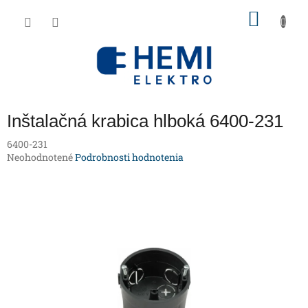
Prejsť
NÁKU
na
obsah
KOŠÍK
Inštalačná krabica hlboká 6400-231
6400-231
Priemerné
Neohodnotené
Podrobnosti hodnotenia
hodnotenie
produktu
je
0,0
z
5
hviezdičiek.