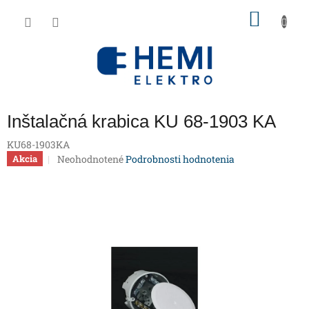
Prejsť
NÁKU
na
obsah
KOŠÍK
Inštalačná krabica KU 68-1903 KA
KU68-1903KA
Priemerné
Neohodnotené
Podrobnosti hodnotenia
Akcia
hodnotenie
produktu
je
0,0
z
5
hviezdičiek.