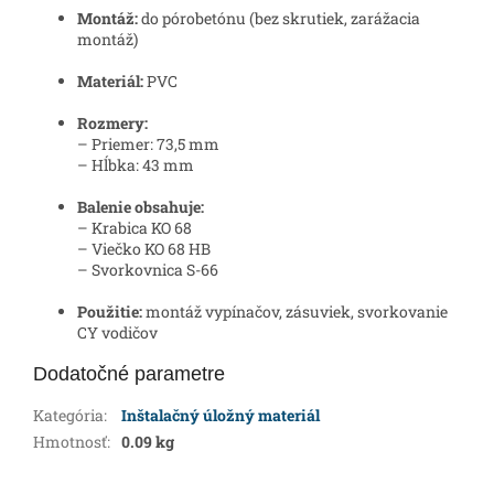
Montáž:
do pórobetónu (bez skrutiek, zarážacia
montáž)
Materiál:
PVC
Rozmery:
– Priemer: 73,5 mm
– Hĺbka: 43 mm
Balenie obsahuje:
– Krabica KO 68
– Viečko KO 68 HB
– Svorkovnica S-66
Použitie:
montáž vypínačov, zásuviek, svorkovanie
CY vodičov
Dodatočné parametre
Kategória
:
Inštalačný úložný materiál
Hmotnosť
:
0.09 kg