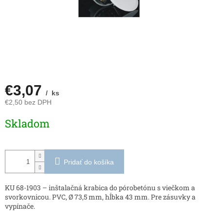
€3,07
/ ks
€2,50 bez DPH
Jednotková
Skladom
cena:
Pridať do košíka
KU 68-1903 – inštalačná krabica do pórobetónu s viečkom a
svorkovnicou. PVC, Ø 73,5 mm, hĺbka 43 mm. Pre zásuvky a
vypínače.