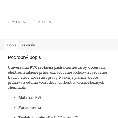
OPÝTAŤ SA
ZDIEĽAŤ
Popis
Diskusia
Podrobný popis
Univerzálna
PVC izolačná páska
čiernej farby, určená na
elektroinštalačné práce
, označovanie vodičov, zväzovanie
káblov alebo dočasné opravy. Páska je pružná, dobre
priľnavá a odolná voči oderu, vlhkosti a väčšine bežných
chemikálií.
Materiál
: PVC
Farba
: čierna
Teplotná odolnosť
: –10 °C až +80 °C