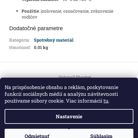
Použitie
: izolovanie, označovanie, zväzovanie
vodičov
Dodatočné parametre
Kategória
:
Spotrebný materiál
Hmotnosť
:
0.01 kg
Z
á
Vytvoril Shoptet
p
ä
Na prispôsobenie obsahu a reklám, poskytovanie
t
funkcií sociálnych médií a analýzu návštevnosti
Copyright 2026
HEMI Elektro
. Všetky práva vyhradené.
i
používame súbory cookie. Viac informácií
tu
.
Upraviť nastavenie cookies
e
Nastavenie
Informácie pre vás
ZO ZDRAVOTNÝCH DÔVODOV BUDÚ VAŠE OBJEDNÁVKY
Odmietnuť
Súhlasím
O nás
|
Certifikáty
|
Cenník dopravy
|
Kontakt
|
Obchodné