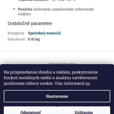
Použitie
: izolovanie, označovanie, zväzovanie
vodičov
Dodatočné parametre
Kategória
:
Spotrebný materiál
Hmotnosť
:
0.01 kg
Z
á
Vytvoril Shoptet
p
ä
Na prispôsobenie obsahu a reklám, poskytovanie
t
funkcií sociálnych médií a analýzu návštevnosti
Copyright 2026
HEMI Elektro
. Všetky práva vyhradené.
i
používame súbory cookie. Viac informácií
tu
.
Upraviť nastavenie cookies
e
Nastavenie
Informácie pre vás
ZO ZDRAVOTNÝCH DÔVODOV BUDÚ VAŠE OBJEDNÁVKY
Odmietnuť
Súhlasím
O nás
|
Certifikáty
|
Cenník dopravy
|
Kontakt
|
Obchodné