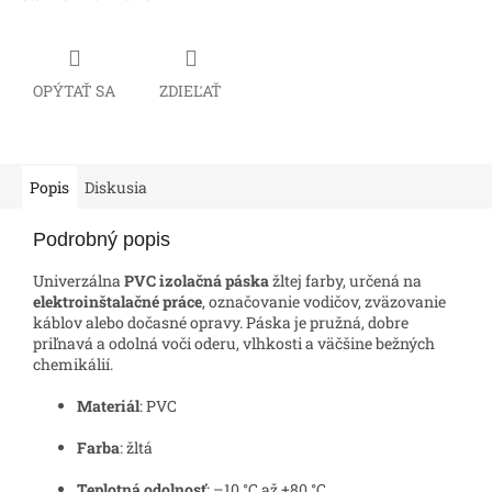
OPÝTAŤ SA
ZDIEĽAŤ
Popis
Diskusia
Podrobný popis
Univerzálna
PVC izolačná páska
žltej farby, určená na
elektroinštalačné práce
, označovanie vodičov, zväzovanie
káblov alebo dočasné opravy. Páska je pružná, dobre
priľnavá a odolná voči oderu, vlhkosti a väčšine bežných
chemikálií.
Materiál
: PVC
Farba
: žltá
Teplotná odolnosť
: –10 °C až +80 °C