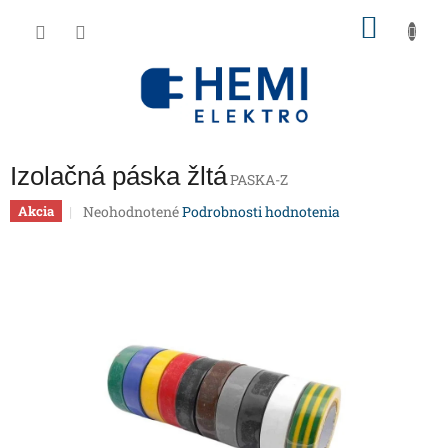
Prejsť
NÁKU
na
obsah
KOŠÍK
Izolačná páska žltá
PASKA-Z
Priemerné
Neohodnotené
Podrobnosti hodnotenia
Akcia
hodnotenie
produktu
je
0,0
z
5
hviezdičiek.