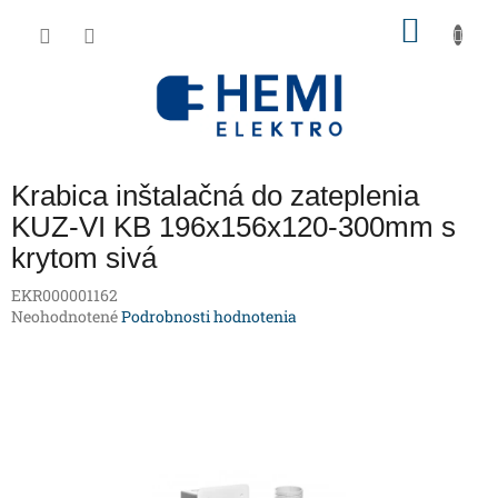
Prejsť
NÁKU
na
obsah
KOŠÍK
Krabica inštalačná do zateplenia
KUZ-VI KB 196x156x120-300mm s
krytom sivá
EKR000001162
Priemerné
Neohodnotené
Podrobnosti hodnotenia
hodnotenie
produktu
je
0,0
z
5
hviezdičiek.