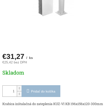
€31,27
/ ks
€25,42 bez DPH
Jednotková
Skladom
cena:
Pridať do košíka
Krabica inštalačná do zateplenia KUZ-VI KB 196x156x120-300mm