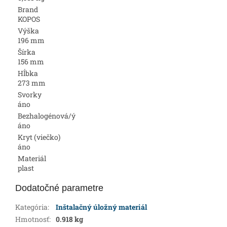
Brand
KOPOS
Výška
196 mm
Šírka
156 mm
Hĺbka
273 mm
Svorky
áno
Bezhalogénová/ý
áno
Kryt (viečko)
áno
Materiál
plast
Dodatočné parametre
Kategória
:
Inštalačný úložný materiál
Hmotnosť
:
0.918 kg