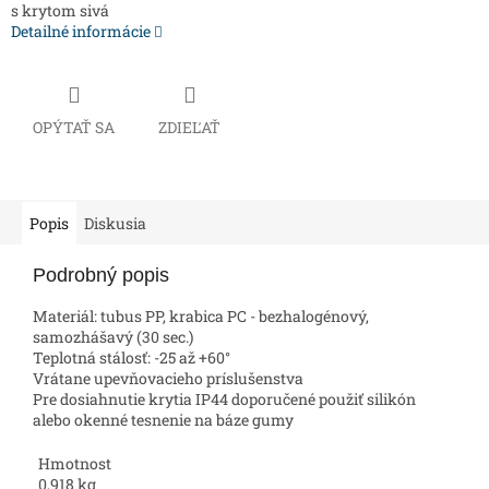
s krytom sivá
Detailné informácie
OPÝTAŤ SA
ZDIEĽAŤ
Popis
Diskusia
Podrobný popis
Materiál: tubus PP, krabica PC - bezhalogénový,
samozhášavý (30 sec.)
Teplotná stálosť: -25 až +60°
Vrátane upevňovacieho príslušenstva
Pre dosiahnutie krytia IP44 doporučené použiť silikón
alebo okenné tesnenie na báze gumy
Hmotnost
0,918 kg