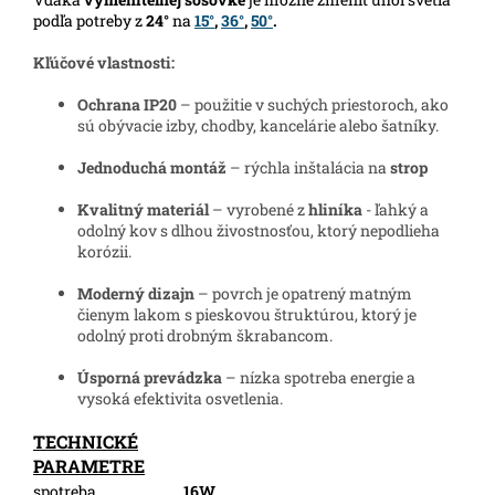
podľa potreby z
24°
na
15°
,
36°
,
50°
.
Kľúčové vlastnosti:
Ochrana IP20
– použitie v suchých priestoroch, ako
sú obývacie izby, chodby, kancelárie alebo šatníky.
Jednoduchá montáž
– rýchla inštalácia na
strop
Kvalitný materiál
– vyrobené z
hliníka
- ľahký a
odolný kov s dlhou živostnosťou, ktorý nepodlieha
korózii.
Moderný dizajn
– povrch je opatrený matným
čienym lakom s pieskovou štruktúrou, ktorý je
odolný proti drobným škrabancom.
Úsporná prevádzka
– nízka spotreba energie a
vysoká efektivita osvetlenia.
TECHNICKÉ
PARAMETRE
spotreba
16W