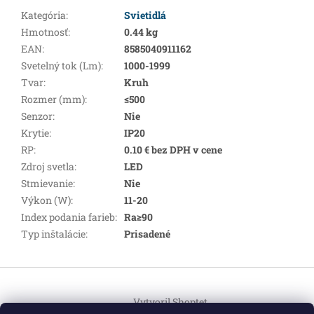
Kategória
:
Svietidlá
Hmotnosť
:
0.44 kg
EAN
:
8585040911162
Svetelný tok (Lm)
:
1000-1999
Tvar
:
Kruh
Rozmer (mm)
:
≤500
Senzor
:
Nie
Krytie
:
IP20
RP
:
0.10 € bez DPH v cene
Zdroj svetla
:
LED
Stmievanie
:
Nie
Výkon (W)
:
11-20
Index podania farieb
:
Ra≥90
Typ inštalácie
:
Prisadené
Z
á
Vytvoril Shoptet
p