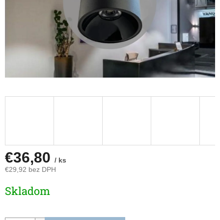
€36,80
/ ks
€29,92 bez DPH
Jednotková
Skladom
cena: