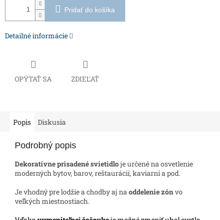
Pridať do košíka
Detailné informácie
OPÝTAŤ SA
ZDIEĽAŤ
Popis
Diskusia
Podrobný popis
Dekoratívne prisadené svietidlo
je určené na osvetlenie
moderných bytov, barov, reštaurácií, kaviarní a pod.
Je vhodný pre lodžie a chodby aj na
oddelenie zón
vo
veľkých miestnostiach.
Vďaka
vymeniteľnej šošovke
je možné zmeniť uhol svetla