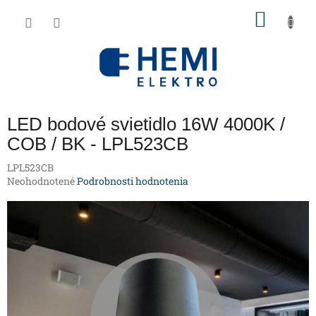
Prejsť
NÁKU
na
obsah
KOŠÍK
LED bodové svietidlo 16W 4000K /
COB / BK - LPL523CB
LPL523CB
Priemerné
Neohodnotené
Podrobnosti hodnotenia
hodnotenie
produktu
je
0,0
z
5
hviezdičiek.