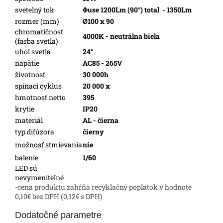
svetelný tok
Φuse 1200Lm (90°) total
- 1350Lm
rozmer (mm)
Ø100 x 90
chromatičnosť
4000K - neutrálna biela
(farba svetla)
uhol svetla
24°
napätie
AC85 - 265V
životnosť
30 000h
spínací cyklus
20 000 x
hmotnosť netto
395
krytie
IP20
materiál
AL - čierna
typ difúzora
čierny
možnosť stmievania
nie
balenie
1/60
LED sú
nevymeniteľné
-cena produktu zahŕňa recyklačný poplatok v hodnote
0,10€ bez DPH (0,12€ s DPH)
Dodatočné parametre