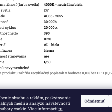
matičnosť (farba svetla)
4000K - neutrálna biela
 svetla
24°
tie
AC85 - 265V
tnosť
30 000h
ací cyklus
20 000 x
nosť netto
395
ie
IP20
riál
AL - biela
difúzora
čierna
osť stmievania
nie
nie
1/60
sú nevymeniteľné
a produktu zahŕňa recyklačný poplatok v hodnote 0,10€ bez DPH (0,1
obenie obsahu a reklám, poskytovanie
né.
Upraviť nastavenie cookies
Odmietnuť
iálnych médií a analýzu návštevnosti
súbory cookie. Viac informácií
tu
.