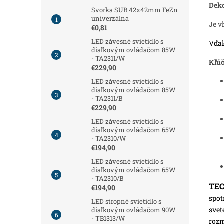
Deko
Svorka SUB 42x42mm FeZn
univerzálna
Je v
€0,81
LED závesné svietidlo s
Vďa
diaľkovým ovládačom 85W
- TA2311/W
Kľúč
€229,90
LED závesné svietidlo s
diaľkovým ovládačom 85W
- TA2311/B
€229,90
LED závesné svietidlo s
diaľkovým ovládačom 65W
- TA2310/W
€194,90
LED závesné svietidlo s
diaľkovým ovládačom 65W
- TA2310/B
TE
€194,90
spot
LED stropné svietidlo s
svet
diaľkovým ovládačom 90W
- TB1313/W
roz