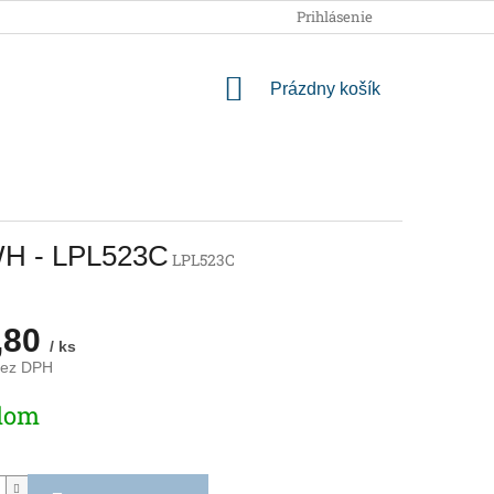
OBCHODNÉ PODMIENKY
PODMIENKY OCHRANY OSOBNÝCH
Prihlásenie
NÁKUPNÝ
Prázdny košík
KOŠÍK
WH - LPL523C
LPL523C
,80
/ ks
bez DPH
ová
dom