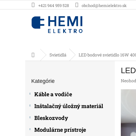
Prejsť
+421 944 959 528
obchod@hemielektro.sk
na
obsah
Domov
Svietidlá
LED bodové svietidlo 16W 40
B
LED
o
Preskočiť
č
Prieme
Neohod
Kategórie
kategórie
n
hodnot
ý
produk
Káble a vodiče
p
je
0,0
a
Inštalačný úložný materiál
z
n
5
e
Bleskozvody
hviezdič
l
Modulárne prístroje