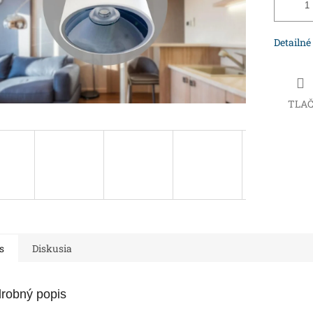
Detailné
TLA
s
Diskusia
robný popis