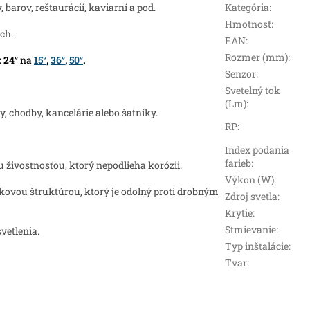
barov, reštaurácií, kaviarní a pod.
Kategória
:
Hmotnosť
:
ch.
EAN
:
Rozmer (mm)
:
z
24°
na
15°
,
36°
,
50°
.
Senzor
:
Svetelný tok
(Lm)
:
y, chodby, kancelárie alebo šatníky.
RP
:
Index podania
farieb
:
u živostnosťou, ktorý nepodlieha korózii.
Výkon (W)
:
ovou štruktúrou, ktorý je odolný proti drobným
Zdroj svetla
:
Krytie
:
Stmievanie
:
vetlenia.
Typ inštalácie
:
Tvar
: