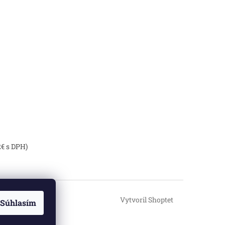
2€ s DPH)
Vytvoril Shoptet
Súhlasím