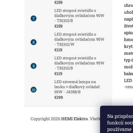
€159
chro
LED stropné svietidlo s
uhol
diaľkovým ovládačom 90W
napä
- TB1313/B
živo
€159
spín
LED stropné svietidlo s
hmot
diaľkovým ovládačom 95W
- TB1312/W
kryt
€119
mate
LED stropné svietidlo s
typ 
diaľkovým ovládačom 95W
možn
- TB1312/B
bale
€119
LED 
LED závesná lampa na
-cen
lanku + diaľkový ovládač
65W - J4388/B
€199
Z
á
Na prispôs
Copyright 2026
HEMI Elektro
. Všetky práva vyhrade
p
funkcií soc
ä
používame 