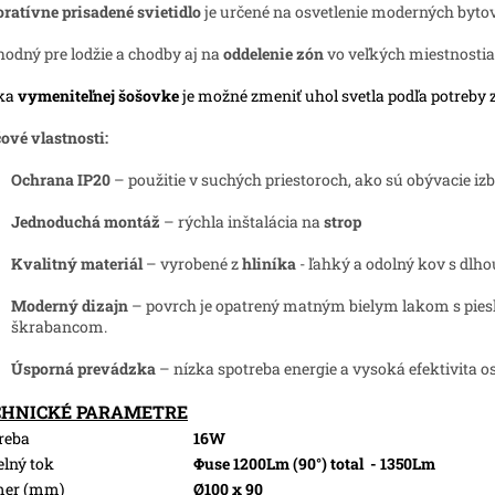
ratívne prisadené svietidlo
je určené na osvetlenie moderných bytov, 
hodný pre lodžie a chodby aj na
oddelenie zón
vo veľkých miestnostia
ka
vymeniteľnej šošovke
je možné zmeniť uhol svetla podľa potreby 
ové vlastnosti:
Ochrana IP20
– použitie v suchých priestoroch, ako sú obývacie izb
Jednoduchá montáž
– rýchla inštalácia na
strop
Kvalitný materiál
– vyrobené z
hliníka
- ľahký a odolný kov s dlho
Moderný dizajn
– povrch je opatrený matným bielym lakom s piesk
škrabancom.
Úsporná prevádzka
– nízka spotreba energie a vysoká efektivita os
CHNICKÉ PARAMETRE
reba
16W
elný tok
Φuse 1200Lm (90°) total
- 1350Lm
mer (mm)
Ø100 x 90