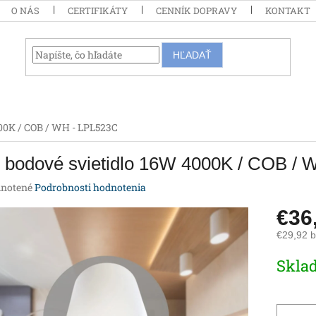
O NÁS
CERTIFIKÁTY
CENNÍK DOPRAVY
KONTAKT
HĽADAŤ
00K / COB / WH - LPL523C
 bodové svietidlo 16W 4000K / COB / 
rné
notené
Podrobnosti hodnotenia
enie
€36
tu
€29,92 
Jednotk
Skla
cena:
iek.