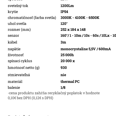
svetelný tok
1200Lm
krytie
IP54
chromatičnosť (farba svetla)
3000K - 4100K - 6500K
uhol svetla
120°
rozmer (mm)
252 x 184 x 148
senzor
160°/ 1 - 10m / 10s - 60s / 10Lx - 
kábel
3m
napätie
monocrystaline 5,5V / 600mA
životnosť
25 000h
spínací cyklus
20 000 x
hmotnosť netto (g)
930
stmievateľná
nie
materiál
thermal PC
balenie
1/8
-cena produktu zahŕňa recyklačný poplatok v hodnote
0,10€ bez DPH (0,12€ s DPH)