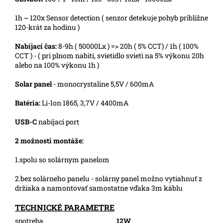
1h ~ 120x Sensor detection ( senzor detekuje pohyb približne
120-krát za hodinu )
Nabíjací čas:
8-9h ( 50000Lx ) => 20h ( 5% CCT) / 1h ( 100%
CCT ) - ( pri plnom nabití, svietidlo svieti na 5% výkonu 20h
alebo na 100% výkonu 1h )
Solar panel
- monocrystaline 5,5V / 600mA
Batéria:
Li-Ion 1865, 3,7V / 4400mA
USB-C
nabíjací port
2 možnosti montáže:
1.spolu so solárnym panelom
2.bez solárneho panelu - solárny panel možno vytiahnuť z
držiaka a namontovať samostatne vďaka 3m káblu
TECHNICKÉ PARAMETRE
spotreba
12W