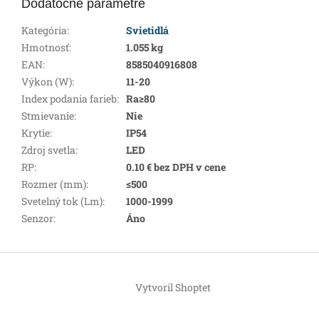
Dodatočné parametre
Kategória
:
Svietidlá
Hmotnosť
:
1.055 kg
EAN
:
8585040916808
Výkon (W)
:
11-20
Index podania farieb
:
Ra≥80
Stmievanie
:
Nie
Krytie
:
IP54
Zdroj svetla
:
LED
RP
:
0.10 € bez DPH v cene
Rozmer (mm)
:
≤500
Svetelný tok (Lm)
:
1000-1999
Senzor
:
Áno
Z
á
Vytvoril Shoptet
p
ä