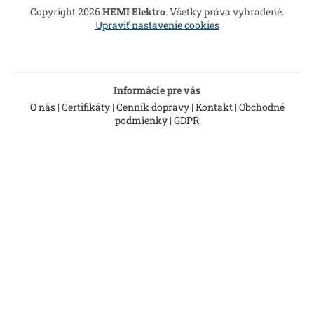
t
Copyright 2026
HEMI Elektro
. Všetky práva vyhradené.
i
Upraviť nastavenie cookies
e
Informácie pre vás
O nás
|
Certifikáty
|
Cenník dopravy
|
Kontakt
|
Obchodné
podmienky
|
GDPR