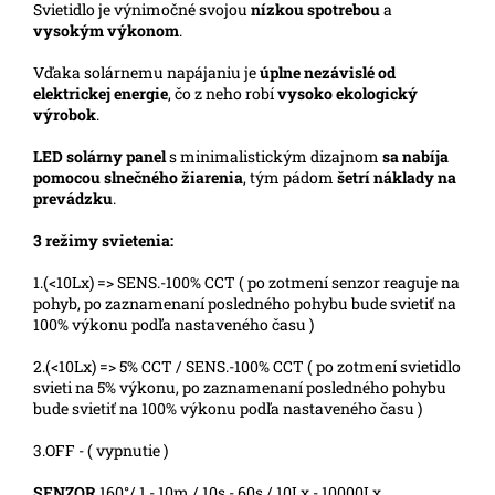
Svietidlo je výnimočné svojou
nízkou spotrebou
a
vysokým výkonom
.
Vďaka solárnemu napájaniu je
úplne nezávislé od
elektrickej energie
, čo z neho robí
vysoko ekologický
výrobok
.
LED solárny panel
s minimalistickým dizajnom
sa nabíja
pomocou slnečného žiarenia
, tým pádom
šetrí náklady na
prevádzku
.
3 režimy svietenia:
1.(<10Lx) => SENS.-100% CCT
( po zotmení senzor reaguje na
pohyb, po zaznamenaní posledného pohybu bude svietiť na
100% výkonu podľa nastaveného času )
2.(<10Lx) => 5% CCT / SENS.-100% CCT ( po zotmení svietidlo
svieti na 5% výkonu, po zaznamenaní posledného pohybu
bude svietiť na 100% výkonu podľa nastaveného času )
3.OFF - ( vypnutie )
SENZOR
160°/ 1 - 10m / 10s - 60s / 10Lx - 10000Lx