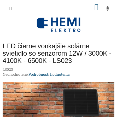
Prejsť
NÁKU
na
obsah
KOŠÍK
LED čierne vonkajšie solárne
svietidlo so senzorom 12W / 3000K -
4100K - 6500K - LS023
LS023
Priemerné
Neohodnotené
Podrobnosti hodnotenia
hodnotenie
produktu
je
0,0
z
5
hviezdičiek.