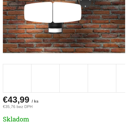
€43,99
/ ks
€35,76 bez DPH
Jednotková
Skladom
cena: