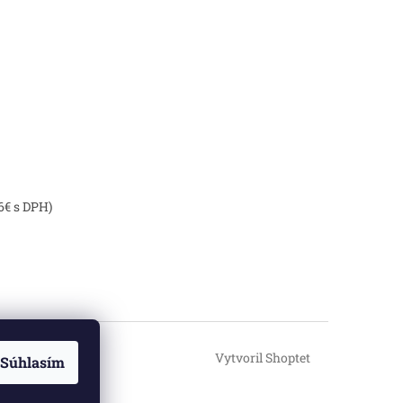
6€ s DPH)
Vytvoril Shoptet
Súhlasím