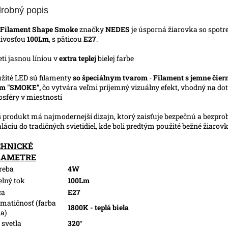
robný popis
 Filament Shape Smoke
značky
NEDES
je úsporná žiarovka so spot
tivosťou
100Lm
, s päticou
E27
.
ieti jasnou líniou v
extra teplej
bielej farbe
užité LED sú filamenty
so špeciálnym tvarom
-
Filament s jemne čie
om "SMOKE",
čo vytvára veľmi príjemný vizuálny efekt, vhodný na do
sféry v miestnosti
š produkt má najmodernejší dizajn, ktorý zaisťuje bezpečnú a bezpr
aláciu do tradičných svietidiel, kde boli predtým použité bežné žiarov
CHNICKÉ
RAMETRE
reba
4W
elný tok
100Lm
ca
E27
matičnosť (farba
1800K - teplá biela
la)
 svetla
320°