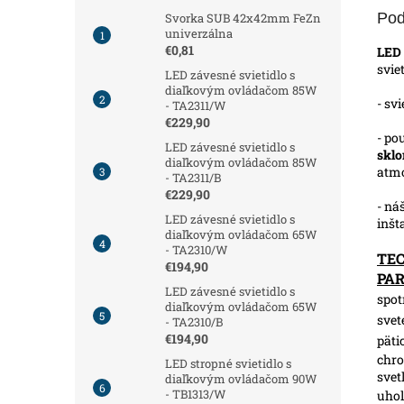
Pod
Svorka SUB 42x42mm FeZn
univerzálna
€0,81
LED
svie
LED závesné svietidlo s
diaľkovým ovládačom 85W
- sv
- TA2311/W
€229,90
- po
LED závesné svietidlo s
skl
diaľkovým ovládačom 85W
atmo
- TA2311/B
€229,90
- ná
LED závesné svietidlo s
inšt
diaľkovým ovládačom 65W
- TA2310/W
TE
€194,90
PA
LED závesné svietidlo s
spot
diaľkovým ovládačom 65W
svet
- TA2310/B
€194,90
päti
chro
LED stropné svietidlo s
svet
diaľkovým ovládačom 90W
- TB1313/W
uhol