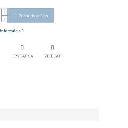
Pridať do košíka
 informácie
Č
OPÝTAŤ SA
ZDIEĽAŤ