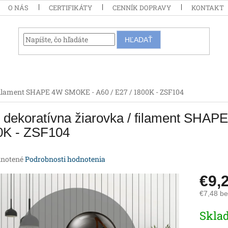
O NÁS
CERTIFIKÁTY
CENNÍK DOPRAVY
KONTAKT
HĽADAŤ
filament SHAPE 4W SMOKE - A60 / E27 / 1800K - ZSF104
dekoratívna žiarovka / filament SHAP
0K - ZSF104
rné
notené
Podrobnosti hodnotenia
enie
€9,
tu
€7,48 b
Jednotk
Skla
cena:
iek.