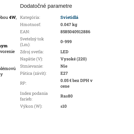
Dodatočné parametre
rebou
4W
,
Kategória
:
Svietidlá
Hmotnosť
:
0.047 kg
EAN
:
8585040912886
Svetelný tok
0-999
(Lm)
:
rnym
tvorenie
Zdroj svetla
:
LED
Napätie (V)
:
Vysoké (220)
Stmievanie
:
Nie
oblémovú
Pätica (závit)
:
E27
ky
0.05 € bez DPH v
RP
:
cene
Index podania
Ra≥80
farieb
:
Výkon (W)
:
≤10