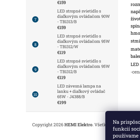
€159
roz
LED stropné svietidlo s
napä
diaľkovým ovládačom 90W
živo
- TB1313/B
spín
€159
hmot
LED stropné svietidlo s
stmi
diaľkovým ovládačom 95W
- TB1312/W
mate
€119
bale
LED stropné svietidlo s
LED 
diaľkovým ovládačom 95W
-cen
- TB1312/B
€119
LED závesná lampa na
lanku + diaľkový ovládač
65W - J4388/B
€199
Z
á
Na prispôs
Copyright 2026
HEMI Elektro
. Všetky práva vyhrade
p
funkcií soc
ä
používame 