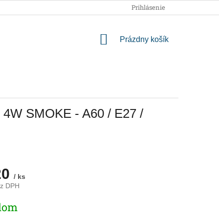
OBCHODNÉ PODMIENKY
PODMIENKY OCHRANY OSOBNÝCH
Prihlásenie
NÁKUPNÝ
Prázdny košík
KOŠÍK
E 4W SMOKE - A60 / E27 /
20
/ ks
ez DPH
ová
dom