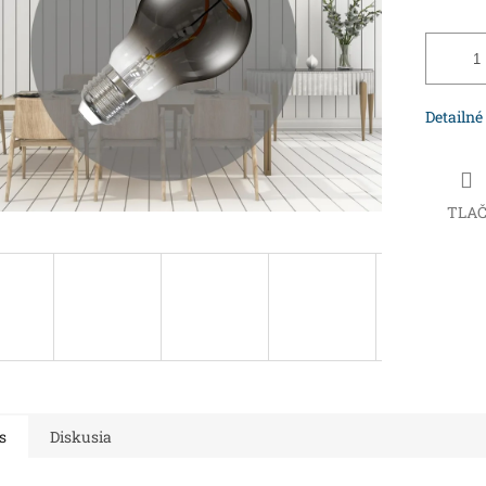
Detailné
TLA
s
Diskusia