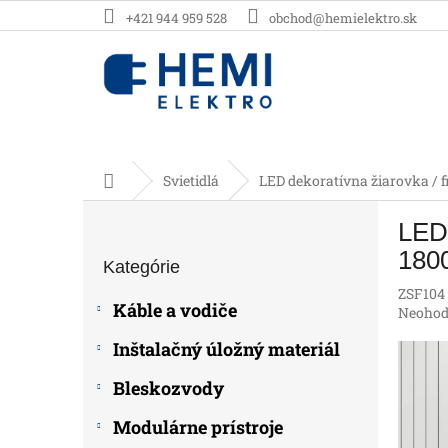
Prejsť
+421 944 959 528
obchod@hemielektro.sk
na
obsah
Domov
Svietidlá
LED dekoratívna žiarovka / 
B
LED 
o
Preskočiť
č
180
Kategórie
kategórie
n
ZSF104
ý
Káble a vodiče
Prieme
Neohod
p
hodnot
a
Inštalačný úložný materiál
produk
n
je
e
Bleskozvody
0,0
z
l
Modulárne prístroje
5
hviezdič