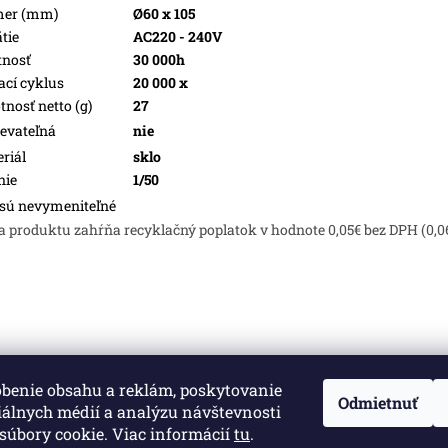
mer (mm)
Ø60 x 105
tie
AC220 - 240V
tnosť
30 000h
ací cyklus
20 000 x
nosť netto (g)
27
evateľná
nie
riál
sklo
nie
1/50
sú nevymeniteľné
a produktu zahŕňa recyklačný poplatok v hodnote 0,05€ bez DPH (0,0
obenie obsahu a reklám, poskytovanie
né.
Upraviť nastavenie cookies
Odmietnuť
iálnych médií a analýzu návštevnosti
súbory cookie. Viac informácií
tu
.